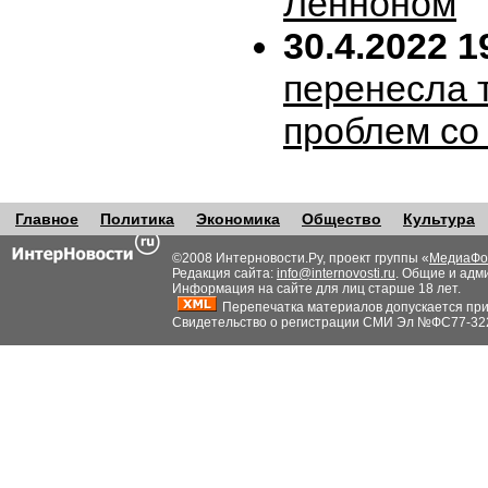
Ленноном
30.4.2022 1
перенесла т
проблем со
Главное
Политика
Экономика
Общество
Культура
©2008 Интерновости.Ру, проект группы «
МедиаФо
Редакция сайта:
info@internovosti.ru
. Общие и адм
Информация на сайте для лиц старше 18 лет.
Перепечатка материалов допускается при н
Свидетельство о регистрации СМИ Эл №ФС77-32