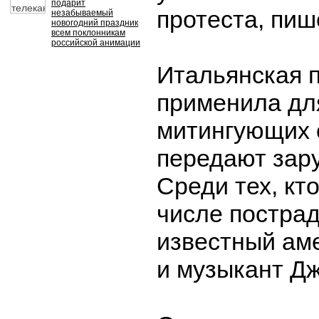
подарит
протеста, пише
незабываемый
новогодний праздник
всем поклонникам
российской анимации
Итальянская 
применила дл
митингующих 
передают зар
Среди тех, кт
числе постра
известный ам
и музыкант Дж