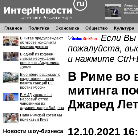
Линднер:
будет пл
российск
Главное
Политика
Экономика
Общество
Культура
Если Вы
В Китае предупреждают
об угрозе конфликта
пожалуйста, вы
великих держав
В одной из кофеен
и нажмите Ctrl+
Львова неожиданно
появилась Анджелина
Джоли
В Риме во 
Bloomberg рассказал о
содержании нового
пакета санкций ЕС
митинга по
против России
В МИД указали на
массовый отток
Джаред Ле
чиновников из
администрации Байдена
Папа Римский хотел бы
приехать в Киев
12.10.2021 16
Новости шоу-бизнеса