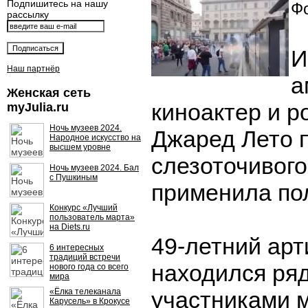
Подпишитесь на нашу
Фо
рассылку
И
Наш партнёр
а
Женская сеть
киноактер и р
myJulia.ru
Ночь музеев 2024.
Джаред Лето п
Народное искусство на
высшем уровне
слезоточивого
Ночь музеев 2024. Бал
с Пушкиным
применила по
Конкурс «Лучший
пользователь марта»
на Diets.ru
49-летний арт
6 интересных
традиций встречи
находился ря
нового года со всего
мира
«Ёлка телеканала
участниками 
Карусель» в Крокусе