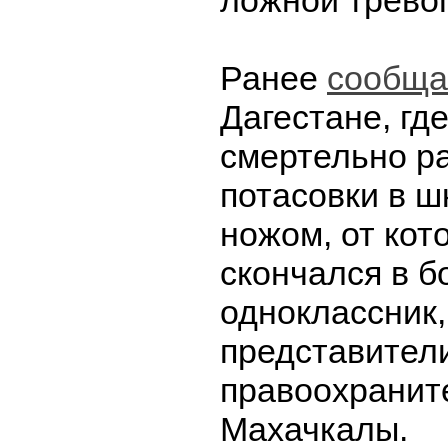
ложной тревог
Ранее
сообща
Дагестане, гд
смертельно р
потасовки в ш
ножом, от кот
скончался в б
одноклассник,
представител
правоохранит
Махачкалы.