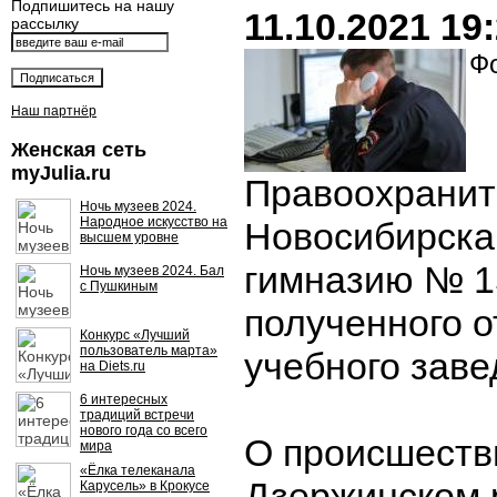
Подпишитесь на нашу
11.10.2021 19
рассылку
Фо
Наш партнёр
Женская сеть
myJulia.ru
Правоохранит
Ночь музеев 2024.
Народное искусство на
Новосибирска
высшем уровне
гимназию № 15
Ночь музеев 2024. Бал
с Пушкиным
полученного 
Конкурс «Лучший
пользователь марта»
учебного заве
на Diets.ru
6 интересных
традиций встречи
нового года со всего
О происшеств
мира
«Ёлка телеканала
Дзержинском 
Карусель» в Крокусе