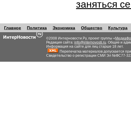
заняться с
Главное
Политика
Экономика
Общество
Культура
©2008 Интерновости.Ру, проект группы «
МедиаФо
Редакция сайта:
info@internovosti.ru
. Общие и адм
Информация на сайте для лиц старше 18 лет.
Перепечатка материалов допускается при н
Свидетельство о регистрации СМИ Эл №ФС77-32