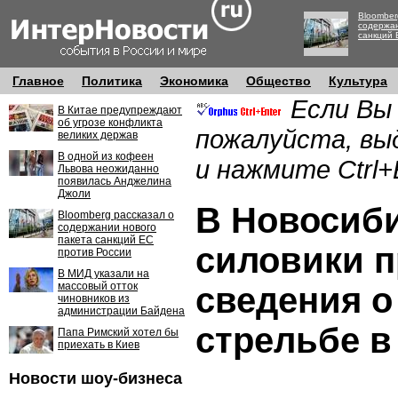
Bloomber
содержан
санкций 
Главное
Политика
Экономика
Общество
Культура
Если Вы
В Китае предупреждают
об угрозе конфликта
пожалуйста, вы
великих держав
В одной из кофеен
и нажмите Ctrl+
Львова неожиданно
появилась Анджелина
Джоли
В Новосиб
Bloomberg рассказал о
содержании нового
пакета санкций ЕС
силовики 
против России
В МИД указали на
массовый отток
сведения о
чиновников из
администрации Байдена
стрельбе в
Папа Римский хотел бы
приехать в Киев
Новости шоу-бизнеса