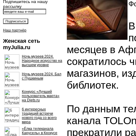
Подпишитесь на нашу
Фо
рассылку
В
Наш партнёр
п
Женская сеть
месяцев в Аф
myJulia.ru
Ночь музеев 2024.
сократилось 
Народное искусство на
высшем уровне
магазинов, из
Ночь музеев 2024. Бал
с Пушкиным
библиотек.
Конкурс «Лучший
пользователь марта»
на Diets.ru
По данным те
6 интересных
традиций встречи
канала TOLOn
нового года со всего
мира
«Ёлка телеканала
прекратили ра
Карусель» в Крокусе