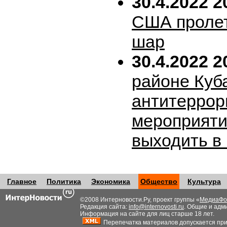
30.4.2022 2
США пролет
шар
30.4.2022 2
районе Куб
антитеррор
мероприяти
выходить в
Главное
Политика
Экономика
Общество
Культура
©2008 Интерновости.Ру, проект группы «
МедиаФо
Редакция сайта:
info@internovosti.ru
. Общие и адм
Информация на сайте для лиц старше 18 лет.
Перепечатка материалов допускается при н