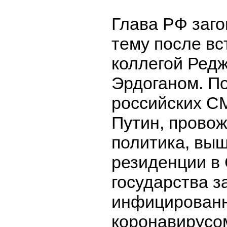
Глава РФ заго
тему после вс
коллегой Ред
Эрдоганом. П
российских С
Путин, провож
политика, вы
резиденции в 
государства з
инфицирован
коронавирусом