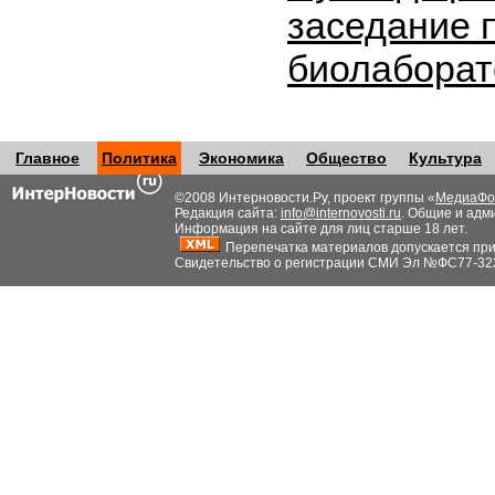
заседание 
биолабора
Главное
Политика
Экономика
Общество
Культура
©2008 Интерновости.Ру, проект группы «
МедиаФо
Редакция сайта:
info@internovosti.ru
. Общие и адм
Информация на сайте для лиц старше 18 лет.
Перепечатка материалов допускается при н
Свидетельство о регистрации СМИ Эл №ФС77-32