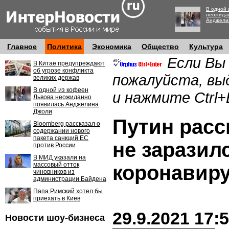
В одной 
неожида
Анджели
Главное
Политика
Экономика
Общество
Культура
Если Вы
В Китае предупреждают
об угрозе конфликта
пожалуйста, вы
великих держав
В одной из кофеен
и нажмите Ctrl+
Львова неожиданно
появилась Анджелина
Джоли
Путин расс
Bloomberg рассказал о
содержании нового
пакета санкций ЕС
не заразил
против России
В МИД указали на
массовый отток
коронавир
чиновников из
администрации Байдена
Папа Римский хотел бы
приехать в Киев
29.9.2021 17:
Новости шоу-бизнеса