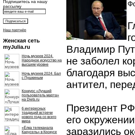
Подпишитесь на нашу
Фо
рассылку
Г
Наш партнёр
г
Женская сеть
Владимир Пути
myJulia.ru
Ночь музеев 2024.
не заболел к
Народное искусство на
высшем уровне
благодаря выс
Ночь музеев 2024. Бал
с Пушкиным
антител, пере
Конкурс «Лучший
пользователь марта»
на Diets.ru
Президент РФ 
6 интересных
традиций встречи
его окружени
нового года со всего
мира
«Ёлка телеканала
заразились ок
Карусель» в Крокусе