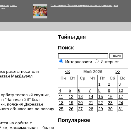
мментировал
Все школы Пекина закрыли из-за коронавируса
нте»
Тайны дня
Поиск
Интерновости
Интернет
уск ракеты-носителя
<<
Май 2026
>>
натан МакДауэлл.
Пн
Вт
Ср
Чт
Пт
Сб
Вс
1
2
3
4
5
6
7
8
9
10
 орбиту тестовый спутник,
11
12
13
14
15
16
17
ля "Чанчжэн-3B" был
18
19
20
21
22
23
24
ики, пояснил Джонатан
ьного объявления по поводу
25
26
27
28
29
30
31
Популярное
тся на орбите с
7 км, максимальная – более