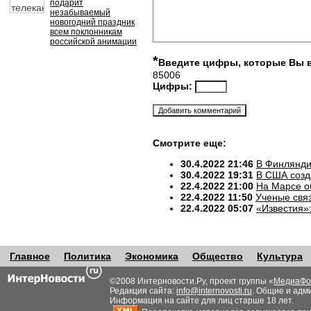
подарит
незабываемый
новогодний праздник
всем поклонникам
российской анимации
*
Введите цифры, которые Вы 
85006
Цифры:
Смотрите еще:
30.4.2022 21:46
В Финлянди
30.4.2022 19:31
В США созд
22.4.2022 21:00
На Марсе о
22.4.2022 11:50
Ученые свя
22.4.2022 05:07
«Известия»
Главное
Политика
Экономика
Общество
Культура
©2008 Интерновости.Ру, проект группы «
МедиаФо
Редакция сайта:
info@internovosti.ru
. Общие и адм
Информация на сайте для лиц старше 18 лет.