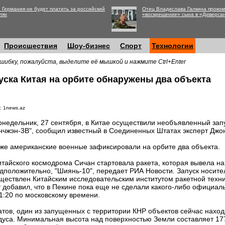
 Германия не будет платить за российский
Отец Владислава Галкина проко
лях
«воскрешение» сына в «Диверса
Происшествия
Шоу-бизнес
Спорт
Технологии
шибку, пожалуйста, выделите её мышкой и нажмите Ctrl+Enter
уска Китая на орбите обнаружены два объекта
: 1news.az
онедельник, 27 сентября, в Китае осуществили необъявленный зап
нчжэн-3B", сообщил известный в Соединенных Штатах эксперт Джо
же американские военные зафиксировали на орбите два объекта.
итайского космодрома Сичан стартовала ракета, которая вывела на
дположительно, "Шиянь-10", передает РИА Новости. Запуск носите
ществлен Китайским исследовательским институтом ракетной техн
 добавил, что в Пекине пока еще не сделали какого-либо официал
1:20 по московскому времени.
в, один из запущенных с территории КНР объектов сейчас находи
адуса. Минимальная высота над поверхностью Земли составляет 17