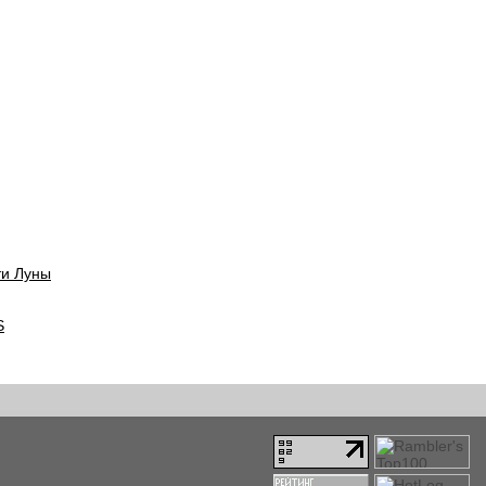
ти Луны
S