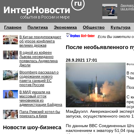
Линднер:
газ в руб
Главное
Политика
Экономика
Общество
Культура
Если Вы заметили о
В Китае предупреждают
об угрозе конфликта
великих держав
После необьявленного п
В одной из кофеен
Львова неожиданно
28.9.2021 17:01
появилась Анджелина
Фото
Джоли
Bloomberg рассказал о
В п
содержании нового
"Ча
пакета санкций ЕС
против России
Поз
В МИД указали на
массовый отток
С к
чиновников из
пре
администрации Байдена
осу
МакДауэлл. Американский эксперт
Папа Римский хотел бы
запуска, осуществленного около 1
приехать в Киев
По данным ВВС Соединенных Штато
Новости шоу-бизнеса
наклонением к экватору 51,04 гр