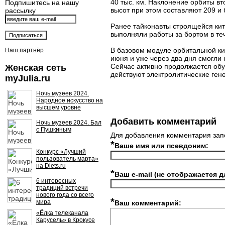
40 тыс. км. Наклонение орбиты в
Подпишитесь на нашу
высот при этом составляют 209 и 
рассылку
Ранее тайконавты строящейся кит
выполняли работы за бортом в теч
В базовом модуле орбитальной ки
Наш партнёр
июня и уже через два дня смогли 
Сейчас активно продолжается обус
Женская сеть
действуют электролитические ген
myJulia.ru
Ночь музеев 2024.
Народное искусство на
высшем уровне
Добавить комментарий
Ночь музеев 2024. Бал
с Пушкиным
Для добавления комментария зап
*
Ваше имя или псевдоним:
Конкурс «Лучший
пользователь марта»
на Diets.ru
*
Ваш e-mail (не отображается д
6 интересных
традиций встречи
нового года со всего
*
мира
Ваш комментарий:
«Ёлка телеканала
Карусель» в Крокусе