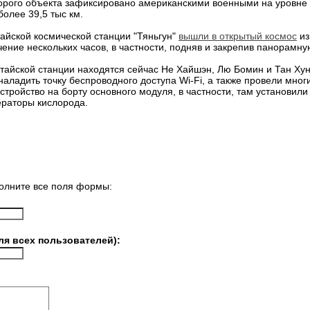
торого объекта зафиксировано американскими военными на уровне 
более 39,5 тыс км.
айской космической станции "Тяньгун"
вышли в открытый космос
из
ение нескольких часов, в частности, подняв и закрепив панорамну
тайской станции находятся сейчас Не Хайшэн, Лю Бомин и Тан Ху
наладить точку беспроводного доступа Wi-Fi, а также провели мно
тройство на борту основного модуля, в частности, там установили
ераторы кислорода.
олните все поля формы:
ля всех пользователей):