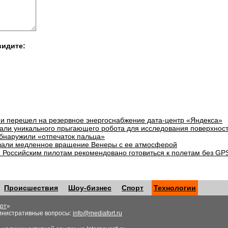
видите:
и перешел на резервное энергоснабжение дата-центр «Яндекса»
али уникального прыгающего робота для исследования поверхнос
бнаружили «отпечаток пальца»
зали медленное вращение Венеры с ее атмосферой
: Российским пилотам рекомендовано готовиться к полетам без GP
Происшествия
Шоу-бизнес
Спорт
Технологии
рт
»
инистративные вопросы:
info@mediafort.ru