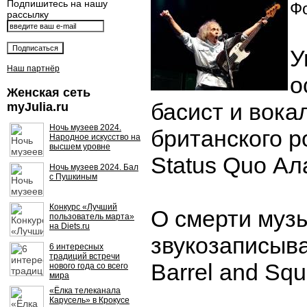
Подпишитесь на нашу
Фо
рассылку
У
Наш партнёр
о
Женская сеть
басист и вока
myJulia.ru
Ночь музеев 2024.
британского р
Народное искусство на
высшем уровне
Status Quo Ал
Ночь музеев 2024. Бал
с Пушкиным
Конкурс «Лучший
О смерти муз
пользователь марта»
на Diets.ru
звукозаписыв
6 интересных
традиций встречи
Barrel and Squ
нового года со всего
мира
«Ёлка телеканала
Карусель» в Крокусе