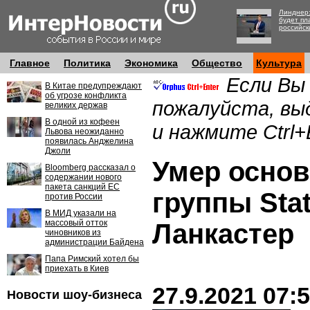
Линднер:
будет пл
российск
Главное
Политика
Экономика
Общество
Культура
Если Вы
В Китае предупреждают
об угрозе конфликта
пожалуйста, вы
великих держав
В одной из кофеен
и нажмите Ctrl+
Львова неожиданно
появилась Анджелина
Джоли
Умер основ
Bloomberg рассказал о
содержании нового
пакета санкций ЕС
группы Sta
против России
В МИД указали на
массовый отток
Ланкастер
чиновников из
администрации Байдена
Папа Римский хотел бы
приехать в Киев
27.9.2021 07:
Новости шоу-бизнеса