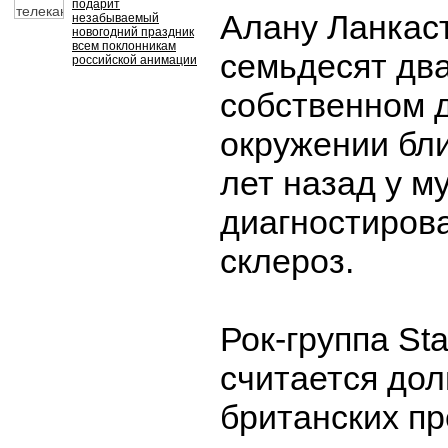
подарит
Алану Ланкас
незабываемый
новогодний праздник
всем поклонникам
семьдесят два
российской анимации
собственном д
окружении бли
лет назад у м
диагностиров
склероз.
Рок-группа St
считается до
британских п