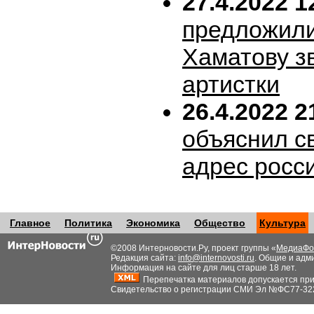
27.4.2022 1
предложил
Хаматову з
артистки
26.4.2022 2
объяснил с
адрес росс
Главное
Политика
Экономика
Общество
Культура
©2008 Интерновости.Ру, проект группы «
МедиаФо
Редакция сайта:
info@internovosti.ru
. Общие и адм
Информация на сайте для лиц старше 18 лет.
Перепечатка материалов допускается при н
Свидетельство о регистрации СМИ Эл №ФС77-32