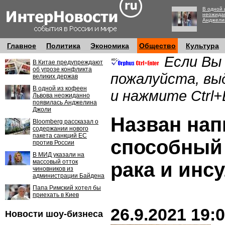
В одной 
неожида
Анджели
Главное
Политика
Экономика
Общество
Культура
Если Вы
В Китае предупреждают
об угрозе конфликта
пожалуйста, вы
великих держав
В одной из кофеен
и нажмите Ctrl+
Львова неожиданно
появилась Анджелина
Джоли
Назван нап
Bloomberg рассказал о
содержании нового
пакета санкций ЕС
способный 
против России
В МИД указали на
массовый отток
рака и инс
чиновников из
администрации Байдена
Папа Римский хотел бы
приехать в Киев
26.9.2021 19:
Новости шоу-бизнеса