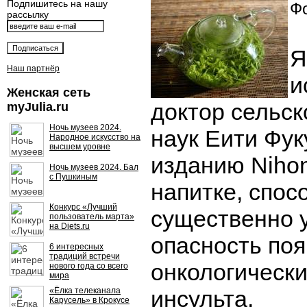
Подпишитесь на нашу
Фо
рассылку
Я
Наш партнёр
и
Женская сеть
доктор сельс
myJulia.ru
Ночь музеев 2024.
наук Еити Фук
Народное искусство на
высшем уровне
изданию Nihon
Ночь музеев 2024. Бал
с Пушкиным
напитке, спос
Конкурс «Лучший
существенно 
пользователь марта»
на Diets.ru
опасность по
6 интересных
традиций встречи
онкологически
нового года со всего
мира
«Ёлка телеканала
инсульта.
Карусель» в Крокусе