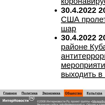
коронавиру
30.4.2022 2
США пролет
шар
30.4.2022 2
районе Куб
антитеррор
мероприяти
выходить в
Главное
Политика
Экономика
Общество
Культура
©2008 Интерновости.Ру, проект группы «
МедиаФо
Редакция сайта:
info@internovosti.ru
. Общие и адм