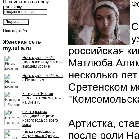
Подпишитесь на нашу
Фо
рассылку
С
Наш партнёр
у
Женская сеть
российская ки
myJulia.ru
Ночь музеев 2024.
Матлюба Али
Народное искусство на
высшем уровне
несколько лет
Ночь музеев 2024. Бал
с Пушкиным
Сретенском м
Конкурс «Лучший
"Комсомольска
пользователь марта»
на Diets.ru
6 интересных
традиций встречи
Артистка, ста
нового года со всего
мира
«Ёлка телеканала
после роли На
Карусель» в Крокусе