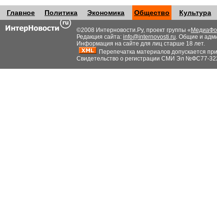
Главное
Политика
Экономика
Общество
Культура
©2008 Интерновости.Ру, проект группы «
МедиаФо
Редакция сайта:
info@internovosti.ru
. Общие и адм
Информация на сайте для лиц старше 18 лет.
Перепечатка материалов допускается при н
Свидетельство о регистрации СМИ Эл №ФС77-32