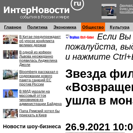
Линднер:
будет пл
российск
Главное
Политика
Экономика
Общество
Культура
Если Вы
В Китае предупреждают
об угрозе конфликта
пожалуйста, вы
великих держав
В одной из кофеен
и нажмите Ctrl+
Львова неожиданно
появилась Анджелина
Джоли
Звезда фи
Bloomberg рассказал о
содержании нового
пакета санкций ЕС
«Возвраще
против России
В МИД указали на
массовый отток
ушла в мо
чиновников из
администрации Байдена
Папа Римский хотел бы
приехать в Киев
26.9.2021 10:
Новости шоу-бизнеса