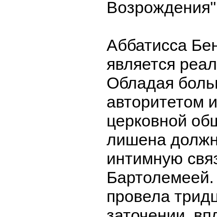
Возрождения"
Аббатисса Бе
является реа
Обладая бол
авторитетом и
церковной об
лишена должн
интимную свя
Бартолемеей. 
провела тридц
заточении, вп