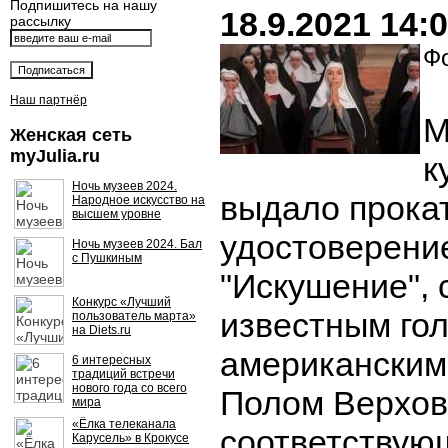
Подпишитесь на нашу
18.9.2021 14:
рассылку
Фо
Наш партнёр
М
Женская сеть
myJulia.ru
к
Ночь музеев 2024.
выдало прока
Народное искусство на
высшем уровне
удостоверени
Ночь музеев 2024. Бал
с Пушкиным
"Искушение", 
Конкурс «Лучший
известным го
пользователь марта»
на Diets.ru
американским
6 интересных
традиций встречи
нового года со всего
Полом Верхов
мира
«Ёлка телеканала
соответствую
Карусель» в Крокусе