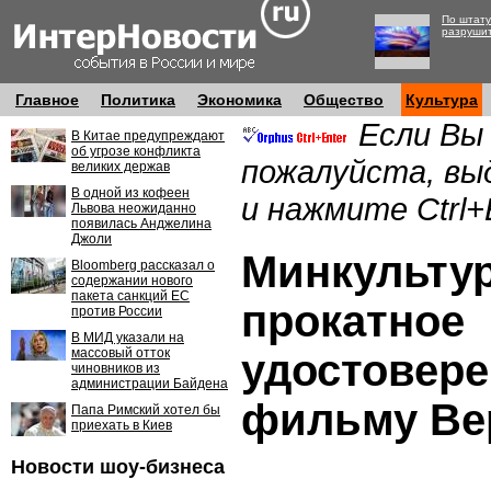
По штату
разруши
Главное
Политика
Экономика
Общество
Культура
Если Вы
В Китае предупреждают
об угрозе конфликта
пожалуйста, вы
великих держав
В одной из кофеен
и нажмите Ctrl+
Львова неожиданно
появилась Анджелина
Джоли
Минкульту
Bloomberg рассказал о
содержании нового
пакета санкций ЕС
прокатное
против России
В МИД указали на
массовый отток
удостовере
чиновников из
администрации Байдена
фильму Ве
Папа Римский хотел бы
приехать в Киев
Новости шоу-бизнеса