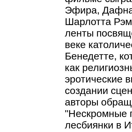
Эфира, Дафна
Шарлотта Рэм
ленты посвящ
веке католич
Бенедетте, к
как религиозн
эротические в
создании сце
авторы обраща
"Нескромные п
лесбиянки в И