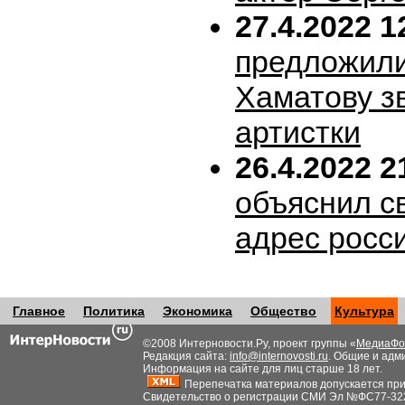
27.4.2022 1
предложил
Хаматову з
артистки
26.4.2022 2
объяснил с
адрес росс
Главное
Политика
Экономика
Общество
Культура
©2008 Интерновости.Ру, проект группы «
МедиаФо
Редакция сайта:
info@internovosti.ru
. Общие и адм
Информация на сайте для лиц старше 18 лет.
Перепечатка материалов допускается при н
Свидетельство о регистрации СМИ Эл №ФС77-32