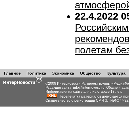
атмосферо
22.4.2022 0
Российским
рекомендов
полетам бе
Главное
Политика
Экономика
Общество
Культура
©2008 Интерновости.Ру, проект группы «
МедиаФо
Редакция сайта:
info@internovosti.ru
. Общие и адм
Информация на сайте для лиц старше 18 лет.
Перепечатка материалов допускается при н
Свидетельство о регистрации СМИ Эл №ФС77-32