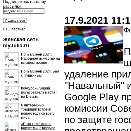
Подпишитесь на нашу
рассылку
17.9.2021 11:
Фо
Наш партнёр
Женская сеть
myJulia.ru
П
Ночь музеев 2024.
Народное искусство на
ш
высшем уровне
удаление при
Ночь музеев 2024. Бал
с Пушкиным
"Навальный" и
Конкурс «Лучший
пользователь марта»
Google Play п
на Diets.ru
комиссии Сов
6 интересных
традиций встречи
нового года со всего
по защите гос
мира
«Ёлка телеканала
Карусель» в Крокусе