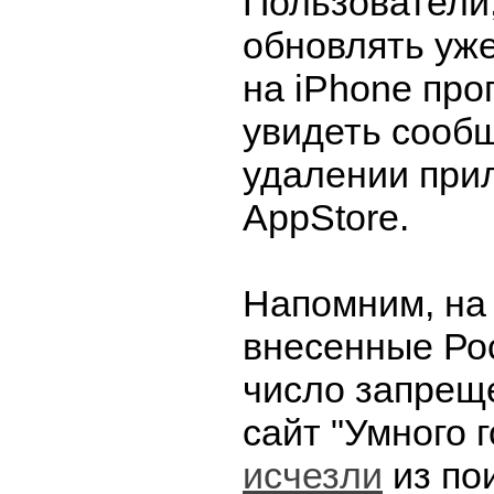
Пользователи
обновлять уж
на iPhone про
увидеть сооб
удалении при
AppStore.
Напомним, на
внесенные Ро
число запрещ
сайт "Умного 
исчезли
из по