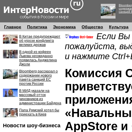
Bloomber
содержан
санкций 
Главное
Политика
Экономика
Общество
Культура
Если Вы
В Китае предупреждают
об угрозе конфликта
пожалуйста, вы
великих держав
В одной из кофеен
и нажмите Ctrl+
Львова неожиданно
появилась Анджелина
Джоли
Комиссия 
Bloomberg рассказал о
содержании нового
пакета санкций ЕС
приветству
против России
В МИД указали на
массовый отток
приложени
чиновников из
администрации Байдена
«Навальны
Папа Римский хотел бы
приехать в Киев
AppStore и 
Новости шоу-бизнеса