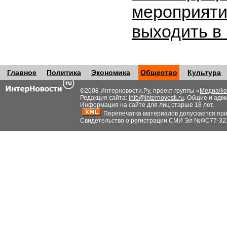
мероприяти
выходить в
Главное
Политика
Экономика
Общество
Культура
©2008 Интерновости.Ру, проект группы «
МедиаФо
Редакция сайта:
info@internovosti.ru
. Общие и адм
Информация на сайте для лиц старше 18 лет.
Перепечатка материалов допускается при н
Свидетельство о регистрации СМИ Эл №ФС77-32