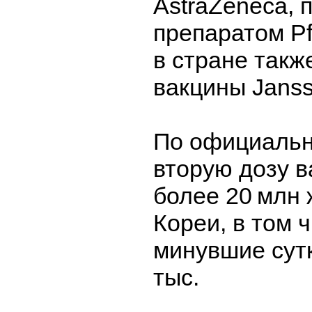
AstraZeneca, п
препаратом Pfi
в стране так
вакцины Janss
По официаль
вторую дозу 
более 20 млн
Кореи, в том ч
минувшие сутк
тыс.