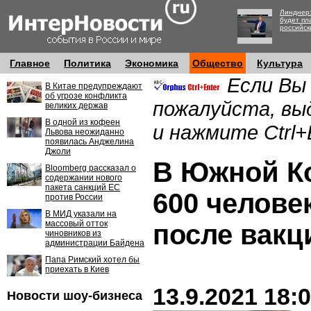
Линднер:
будет пл
российск
Главное
Политика
Экономика
Общество
Культура
Если Вы
В Китае предупреждают
об угрозе конфликта
пожалуйста, вы
великих держав
В одной из кофеен
и нажмите Ctrl+
Львова неожиданно
появилась Анджелина
Джоли
В Южной К
Bloomberg рассказал о
содержании нового
пакета санкций ЕС
600 челове
против России
В МИД указали на
массовый отток
после вакц
чиновников из
администрации Байдена
Папа Римский хотел бы
приехать в Киев
13.9.2021 18:
Новости шоу-бизнеса