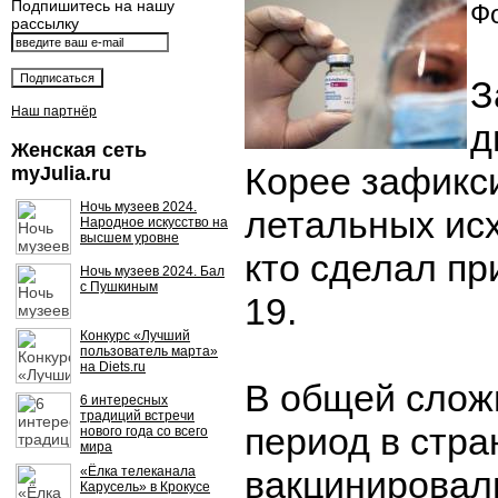
Подпишитесь на нашу
Фо
рассылку
З
Наш партнёр
д
Женская сеть
Корее зафикс
myJulia.ru
Ночь музеев 2024.
летальных исх
Народное искусство на
высшем уровне
кто сделал пр
Ночь музеев 2024. Бал
с Пушкиным
19.
Конкурс «Лучший
пользователь марта»
на Diets.ru
В общей сложн
6 интересных
традиций встречи
период в стра
нового года со всего
мира
«Ёлка телеканала
вакцинировали
Карусель» в Крокусе