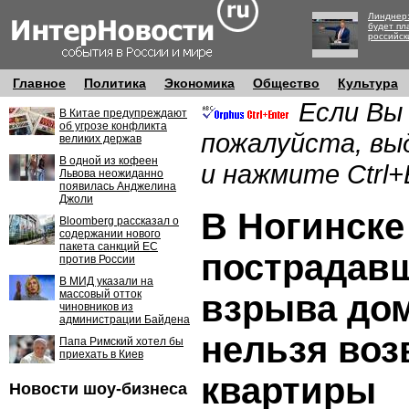
Линднер:
будет пл
российск
Главное
Политика
Экономика
Общество
Культура
Если Вы
В Китае предупреждают
об угрозе конфликта
пожалуйста, вы
великих держав
В одной из кофеен
и нажмите Ctrl+
Львова неожиданно
появилась Анджелина
Джоли
В Ногинск
Bloomberg рассказал о
содержании нового
пакета санкций ЕС
пострадавш
против России
В МИД указали на
массовый отток
взрыва дом
чиновников из
администрации Байдена
нельзя воз
Папа Римский хотел бы
приехать в Киев
квартиры
Новости шоу-бизнеса