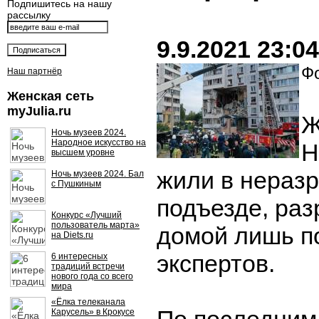
Подпишитесь на нашу
рассылку
9.9.2021 23:04
Фо
Наш партнёр
Женская сеть
myJulia.ru
Ж
Ночь музеев 2024.
Народное искусство на
Н
высшем уровне
жили в нераз
Ночь музеев 2024. Бал
с Пушкиным
подъезде, раз
Конкурс «Лучший
пользователь марта»
домой лишь п
на Diets.ru
экспертов.
6 интересных
традиций встречи
нового года со всего
мира
«Ёлка телеканала
Карусель» в Крокусе