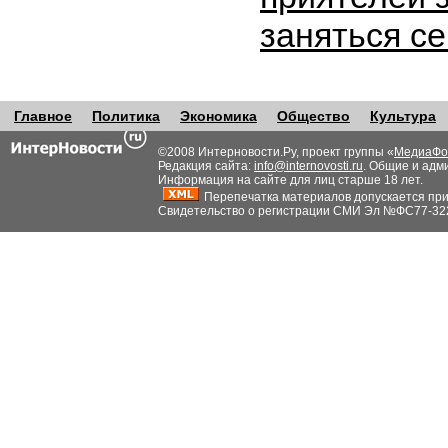
заняться с
Главное
Политика
Экономика
Общество
Культура
©2008 Интерновости.Ру, проект группы «
МедиаФо
Редакция сайта:
info@internovosti.ru
. Общие и адм
Информация на сайте для лиц старше 18 лет.
Перепечатка материалов допускается при н
Свидетельство о регистрации СМИ Эл №ФС77-32