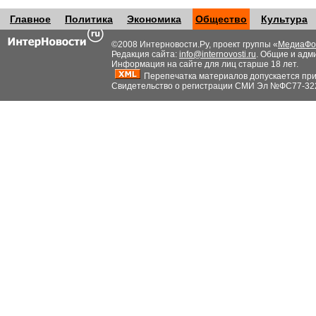
Главное
Политика
Экономика
Общество
Культура
©2008 Интерновости.Ру, проект группы «
МедиаФо
Редакция сайта:
info@internovosti.ru
. Общие и адм
Информация на сайте для лиц старше 18 лет.
Перепечатка материалов допускается при н
Свидетельство о регистрации СМИ Эл №ФС77-32