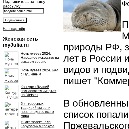
Подпишитесь на нашу
Фо
рассылку
П
Наш партнёр
М
Женская сеть
природы РФ, 
myJulia.ru
Ночь музеев 2024.
лет в России 
Народное искусство на
высшем уровне
видов и подви
Ночь музеев 2024. Бал
с Пушкиным
пишет "Комме
Конкурс «Лучший
пользователь марта»
на Diets.ru
В обновленны
6 интересных
традиций встречи
список попал
нового года со всего
мира
«Ёлка телеканала
Пржевальског
Карусель» в Крокусе