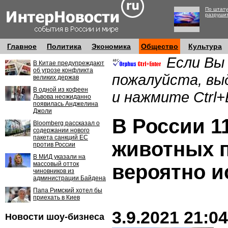
По штату
разруши
Главное
Политика
Экономика
Общество
Культура
Если Вы
В Китае предупреждают
об угрозе конфликта
пожалуйста, вы
великих держав
В одной из кофеен
и нажмите Ctrl+
Львова неожиданно
появилась Анджелина
Джоли
В России 1
Bloomberg рассказал о
содержании нового
пакета санкций ЕС
животных 
против России
В МИД указали на
массовый отток
вероятно 
чиновников из
администрации Байдена
Папа Римский хотел бы
приехать в Киев
3.9.2021 21:04
Новости шоу-бизнеса