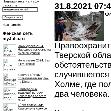
Подпишитесь на нашу
31.8.2021 07:
рассылку
Фо
Наш партнёр
Женская сеть
myJulia.ru
Правоохранит
Ночь музеев 2024.
Народное искусство на
Тверской обл
высшем уровне
Ночь музеев 2024. Бал
обстоятельств
с Пушкиным
случившегося
Конкурс «Лучший
пользователь марта»
Холме, где по
на Diets.ru
6 интересных
два человека.
традиций встречи
нового года со всего
мира
«Ёлка телеканала
Карусель» в Крокусе