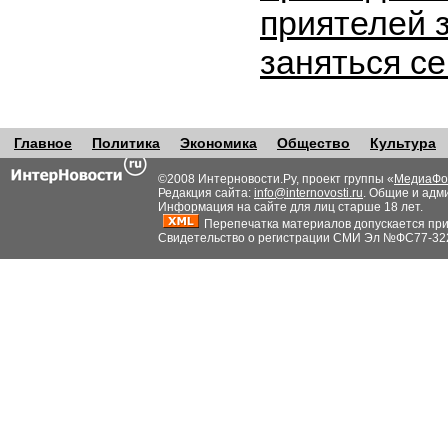
приятелей 
заняться с
Главное
Политика
Экономика
Общество
Культура
©2008 Интерновости.Ру, проект группы «
МедиаФо
Редакция сайта:
info@internovosti.ru
. Общие и адм
Информация на сайте для лиц старше 18 лет.
Перепечатка материалов допускается при н
Свидетельство о регистрации СМИ Эл №ФС77-32