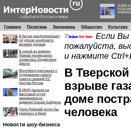
В МИД ук
отток чи
админис
Главное
Политика
Экономика
Общество
Культура
Если Вы
В Китае предупреждают
об угрозе конфликта
пожалуйста, вы
великих держав
В одной из кофеен
и нажмите Ctrl+
Львова неожиданно
появилась Анджелина
Джоли
В Тверской
Bloomberg рассказал о
содержании нового
пакета санкций ЕС
взрыве газ
против России
В МИД указали на
массовый отток
доме постр
чиновников из
администрации Байдена
человека
Папа Римский хотел бы
приехать в Киев
Новости шоу-бизнеса