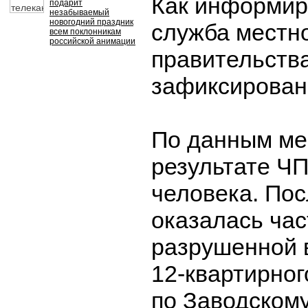
Как информир
подарит
незабываемый
новогодний праздник
служба местн
всем поклонникам
российской анимации
правительств
зафиксирован 
По данным ме
результате ЧП
человека. По
оказалась ча
разрушенной 
12-квартирног
по Заводскому