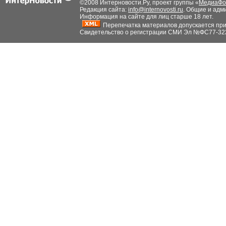
©2008 Интерновости.Ру, проект группы «
МедиаФо
Редакция сайта:
info@internovosti.ru
. Общие и адм
Информация на сайте для лиц старше 18 лет.
Перепечатка материалов допускается при н
Свидетельство о регистрации СМИ Эл №ФС77-32