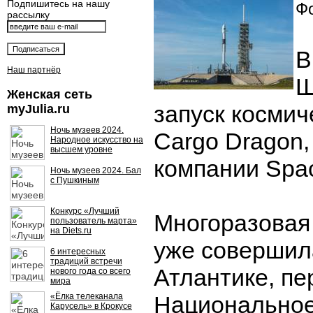
Подпишитесь на нашу
Фо
рассылку
В
Наш партнёр
Ш
Женская сеть
запуск космич
myJulia.ru
Ночь музеев 2024.
Cargo Dragon,
Народное искусство на
высшем уровне
компании Spa
Ночь музеев 2024. Бал
с Пушкиным
Конкурс «Лучший
Многоразовая 
пользователь марта»
на Diets.ru
уже совершил
6 интересных
традиций встречи
Атлантике, пе
нового года со всего
мира
«Ёлка телеканала
Национальное
Карусель» в Крокусе