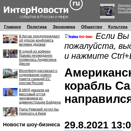
Линднер:
будет пл
российск
Главное
Политика
Экономика
Общество
Культура
Если Вы
В Китае предупреждают
об угрозе конфликта
пожалуйста, вы
великих держав
В одной из кофеен
и нажмите Ctrl+
Львова неожиданно
появилась Анджелина
Джоли
Американск
Bloomberg рассказал о
содержании нового
пакета санкций ЕС
корабль Ca
против России
В МИД указали на
массовый отток
направился
чиновников из
администрации Байдена
Папа Римский хотел бы
приехать в Киев
29.8.2021 13:
Новости шоу-бизнеса