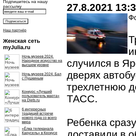
Подпишитесь на нашу
27.8.2021 13:
рассылку
Фо
Наш партнёр
Т
Женская сеть
myJulia.ru
и
Ночь музеев 2024.
случился в Яр
Народное искусство на
высшем уровне
дверях автоб
Ночь музеев 2024. Бал
с Пушкиным
трехлетнюю де
Конкурс «Лучший
ТАСС.
пользователь марта»
на Diets.ru
6 интересных
традиций встречи
нового года со всего
Ребенка сраз
мира
«Ёлка телеканала
доставили в 
Карусель» в Крокусе