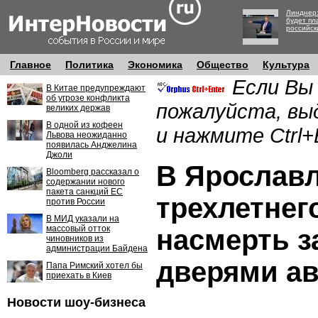
Линднер:
будет пл
российск
Главное
Политика
Экономика
Общество
Культура
Если Вы
В Китае предупреждают
об угрозе конфликта
пожалуйста, вы
великих держав
В одной из кофеен
и нажмите Ctrl+
Львова неожиданно
появилась Анджелина
Джоли
В Ярослав
Bloomberg рассказал о
содержании нового
пакета санкций ЕС
трехлетнег
против России
В МИД указали на
массовый отток
насмерть з
чиновников из
администрации Байдена
дверями ав
Папа Римский хотел бы
приехать в Киев
Новости шоу-бизнеса