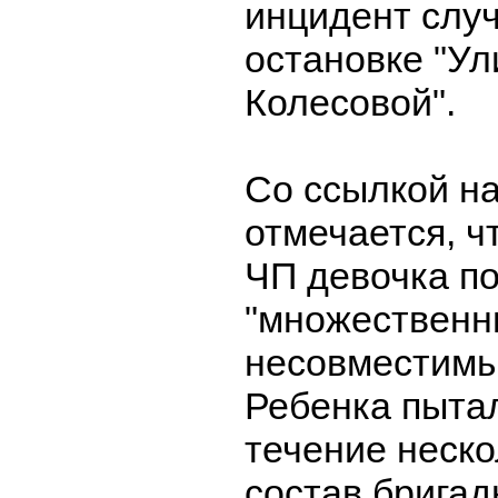
инцидент слу
остановке "У
Колесовой".
Со ссылкой н
отмечается, ч
ЧП девочка п
"множественн
несовместимы
Ребенка пытал
течение неско
состав бригад