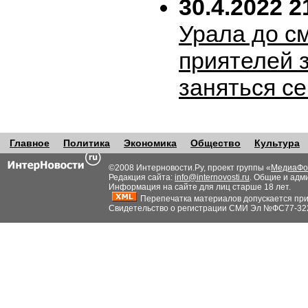
30.4.2022 2
Урала до с
приятелей 
заняться с
Главное
Политика
Экономика
Общество
Культура
©2008 Интерновости.Ру, проект группы «
МедиаФо
Редакция сайта:
info@internovosti.ru
. Общие и адм
Информация на сайте для лиц старше 18 лет.
Перепечатка материалов допускается при н
Свидетельство о регистрации СМИ Эл №ФС77-32