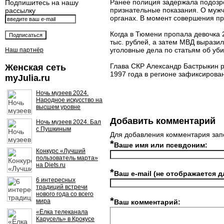
Ранее полиция задержала подозр
Подпишитесь на нашу
признательные показания. О мужч
рассылку
органах. В момент совершения пр
Когда в Тюмени пропала девочка 2
тыс. рублей, а затем МВД вырази
уголовные дела по статьям об уб
Наш партнёр
Глава СКР Александр Бастрыкин р
Женская сеть
1997 года в регионе зафиксирован
myJulia.ru
Ночь музеев 2024.
Народное искусство на
высшем уровне
Добавить комментарий
Ночь музеев 2024. Бал
с Пушкиным
Для добавления комментария зап
*
Ваше имя или псевдоним:
Конкурс «Лучший
пользователь марта»
на Diets.ru
*
Ваш e-mail (не отображается д
6 интересных
традиций встречи
нового года со всего
*
мира
Ваш комментарий:
«Ёлка телеканала
Карусель» в Крокусе