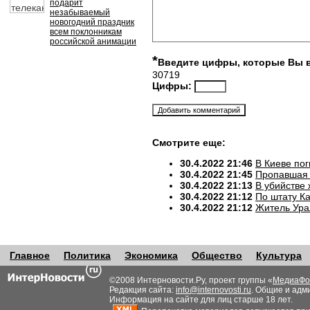
подарит
незабываемый
новогодний праздник
всем поклонникам
российской анимации
*
Введите цифры, которые Вы 
30719
Цифры:
Смотрите еще:
30.4.2022 21:46
В Киеве по
30.4.2022 21:45
Пропавшая 
30.4.2022 21:13
В убийстве
30.4.2022 21:12
По штату К
30.4.2022 21:12
Житель Ура
Главное
Политика
Экономика
Общество
Культура
©2008 Интерновости.Ру, проект группы «
МедиаФо
Редакция сайта:
info@internovosti.ru
. Общие и адм
Информация на сайте для лиц старше 18 лет.