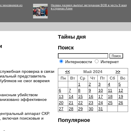
к чиновников из
Назван размер выплат ветеранам ВОВ в честь 9 мая
в странах Азии
Тайны дня
и
Поиск
Интерновости
Интернет
служебная проверка в связи
<<
Май 2024
>>
циальный представитель
Пн
Вт
Ср
Чт
Пт
Сб
Вс
Кубляков не смог вовремя
1
2
3
4
5
6
7
8
9
10
11
12
онансным убийством
13
14
15
16
17
18
19
ганизовано эффективное
20
21
22
23
24
25
26
27
28
29
30
31
центральный аппарат СКР.
, включая поисковые и
Популярное