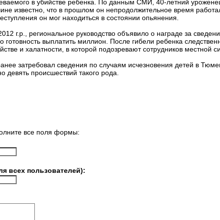
еваемого в убийстве ребенка. По данным СМИ, 40-летний урожене
ине известно, что в прошлом он непродолжительное время работа
еступления он мог находиться в состоянии опьянения.
012 г.р., региональное руководство объявило о награде за сведен
ло готовность выплатить миллион. После гибели ребенка следстве
ийстве и халатности, в которой подозревают сотрудников местной 
анее затребовал сведения по случаям исчезновения детей в Тюмен
о девять происшествий такого рода.
олните все поля формы:
ля всех пользователей):