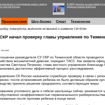
g рассказал о содержании нового пакета
В МИД указали на массовый отто
ЕС против России
администрации Байдена
Происшествия
Шоу-бизнес
Спорт
Технологии
шибку, пожалуйста, выделите её мышкой и нажмите Ctrl+Enter
 СКР начал проверку главы управления по Тюмен
: vk.com
тношении руководителя СУ СКР по Тюменской области проводится 
бийством восьмилетней девочки, передает ТАСС. Как заявила офи
омства Светлана Петренко, глава местного управления Александр 
анизовать достаточно эффективный процесс расследования.
равления СК России назначили служебную проверку в связи с рез
тренко, после исчезновения ребенка не было должным образом ор
оводство приняло решение предпринять соответствующие меры.
ованием уголовного дела о гибели школьницы сейчас занимается 
обусловлено неэффективностью первоначального разбирательства
изованные после пропажи ребенка в конце июня.