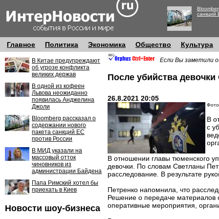
Bloomber
санкций 
Главное
Политика
Экономика
Общество
Культура
Если Вы заметили о
В Китае предупреждают
об угрозе конфликта
великих держав
После убийства девочки
В одной из кофеен
Львова неожиданно
26.8.2021 20:05
появилась Анджелина
Фото
Джоли
Bloomberg рассказал о
В о
содержании нового
с у
пакета санкций ЕС
вед
против России
орг
В МИД указали на
массовый отток
В отношении главы тюменского уп
чиновников из
девочки. По словам Светланы Пе
администрации Байдена
расследование. В результате рук
Папа Римский хотел бы
Петренко напомнила, что расслед
приехать в Киев
Решение о передаче материалов 
оперативные мероприятия, орган
Новости шоу-бизнеса