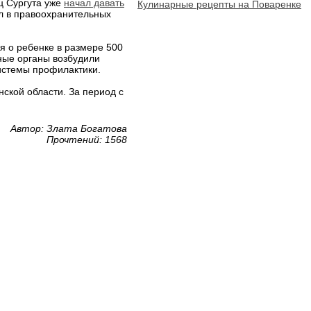
ц Сургута уже
начал давать
Кулинарные рецепты на Поваренке
л в правоохранительных
ия о ребенке в размере 500
нные органы возбудили
системы профилактики.
ской области. За период с
Автор: Злата Богатова
Прочтений: 1568