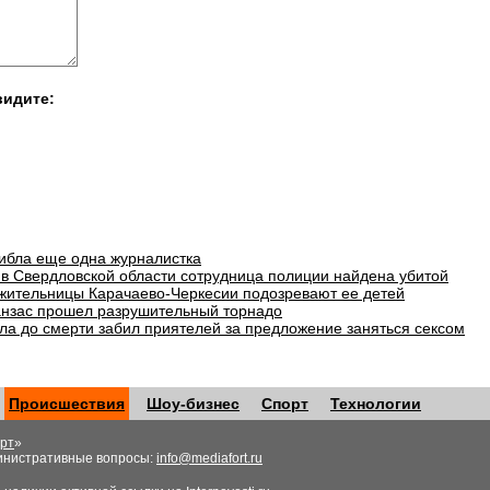
видите:
гибла еще одна журналистка
в Свердловской области сотрудница полиции найдена убитой
 жительницы Карачаево-Черкесии подозревают ее детей
анзас прошел разрушительный торнадо
ла до смерти забил приятелей за предложение заняться сексом
Происшествия
Шоу-бизнес
Спорт
Технологии
рт
»
инистративные вопросы:
info@mediafort.ru