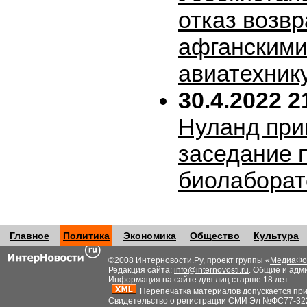
отказ возв
афганскими
авиатехник
30.4.2022 2
Нуланд при
заседание 
биолабора
Главное
Политика
Экономика
Общество
Культура
©2008 Интерновости.Ру, проект группы «
МедиаФо
Редакция сайта:
info@internovosti.ru
. Общие и адм
Информация на сайте для лиц старше 18 лет.
Перепечатка материалов допускается при н
Свидетельство о регистрации СМИ Эл №ФС77-32