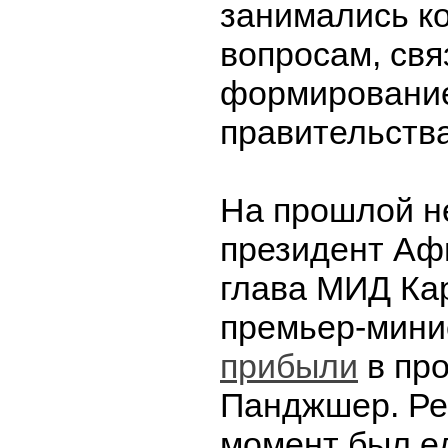
занимались к
вопросам, св
формирование
правительства
На прошлой н
президент Афг
глава МИД Ка
премьер-мини
прибыли
в пр
Панджшер. Рег
момент был е