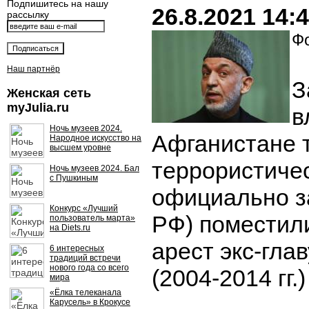
Подпишитесь на нашу
26.8.2021 14:
рассылку
Фо
Наш партнёр
З
Женская сеть
myJulia.ru
в
Ночь музеев 2024.
Афганистане 
Народное искусство на
высшем уровне
террористичес
Ночь музеев 2024. Бал
с Пушкиным
официально з
Конкурс «Лучший
РФ) поместил
пользователь марта»
на Diets.ru
арест экс-гла
6 интересных
традиций встречи
нового года со всего
(2004-2014 гг.
мира
«Ёлка телеканала
Карусель» в Крокусе