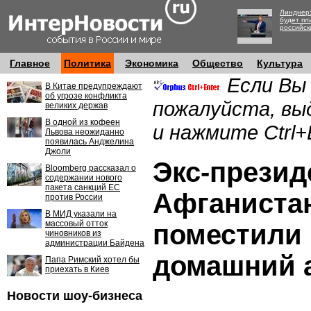
Линднер:
будет пл
российск
Главное
Политика
Экономика
Общество
Культура
Если Вы
В Китае предупреждают
об угрозе конфликта
пожалуйста, вы
великих держав
В одной из кофеен
и нажмите Ctrl+
Львова неожиданно
появилась Анджелина
Джоли
Экс-презид
Bloomberg рассказал о
содержании нового
пакета санкций ЕС
Афганистан
против России
В МИД указали на
массовый отток
поместили
чиновников из
администрации Байдена
домашний 
Папа Римский хотел бы
приехать в Киев
Новости шоу-бизнеса