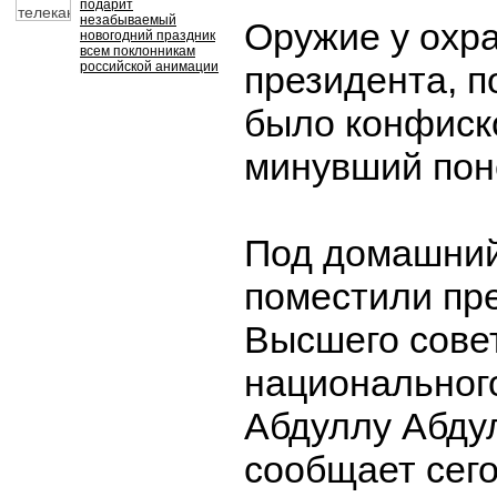
подарит
незабываемый
Оружие у охр
новогодний праздник
всем поклонникам
российской анимации
президента, 
было конфиск
минувший пон
Под домашний
поместили пр
Высшего сове
национальног
Абдуллу Абдул
сообщает сег