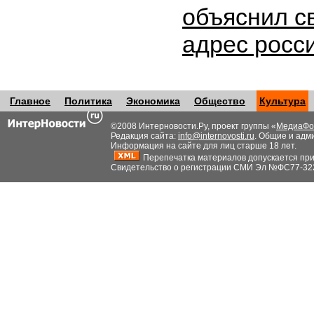
объяснил с
адрес росс
Главное
Политика
Экономика
Общество
Культура
©2008 Интерновости.Ру, проект группы «
МедиаФо
Редакция сайта:
info@internovosti.ru
. Общие и адм
Информация на сайте для лиц старше 18 лет.
Перепечатка материалов допускается при н
Свидетельство о регистрации СМИ Эл №ФС77-32