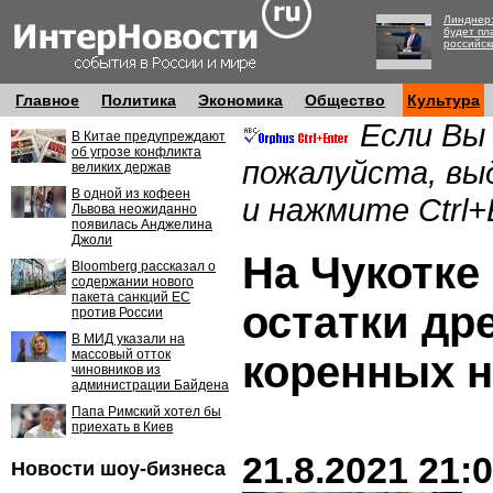
Линднер:
будет пл
российск
Главное
Политика
Экономика
Общество
Культура
Если Вы
В Китае предупреждают
об угрозе конфликта
пожалуйста, вы
великих держав
В одной из кофеен
и нажмите Ctrl+
Львова неожиданно
появилась Анджелина
Джоли
На Чукотке
Bloomberg рассказал о
содержании нового
пакета санкций ЕС
остатки др
против России
В МИД указали на
массовый отток
коренных 
чиновников из
администрации Байдена
Папа Римский хотел бы
приехать в Киев
21.8.2021 21:
Новости шоу-бизнеса