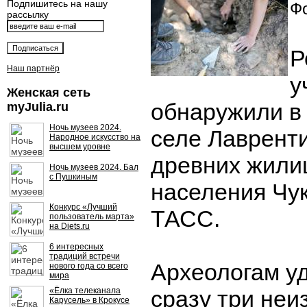
Подпишитесь на нашу
Фо
рассылку
Р
Наш партнёр
у
Женская сеть
обнаружили в
myJulia.ru
Ночь музеев 2024.
селе Лавренти
Народное искусство на
высшем уровне
древних жили
Ночь музеев 2024. Бал
с Пушкиным
населения Чук
Конкурс «Лучший
ТАСС.
пользователь марта»
на Diets.ru
6 интересных
традиций встречи
Археологам у
нового года со всего
мира
«Ёлка телеканала
сразу три неи
Карусель» в Крокусе