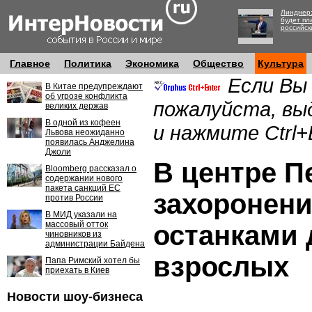
Линднер:
будет пл
российск
Главное
Политика
Экономика
Общество
Культура
Если Вы
В Китае предупреждают
об угрозе конфликта
пожалуйста, вы
великих держав
В одной из кофеен
и нажмите Ctrl+
Львова неожиданно
появилась Анджелина
Джоли
В центре 
Bloomberg рассказал о
содержании нового
пакета санкций ЕС
захоронени
против России
В МИД указали на
массовый отток
останками 
чиновников из
администрации Байдена
взрослых
Папа Римский хотел бы
приехать в Киев
Новости шоу-бизнеса