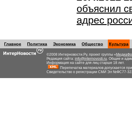
объяснил с
адрес росс
Главное
Политика
Экономика
Общество
Культура
©2008 Интерновости.Ру, проект группы «
МедиаФо
Редакция сайта:
info@internovosti.ru
. Общие и адм
Информация на сайте для лиц старше 18 лет.
Перепечатка материалов допускается при н
Свидетельство о регистрации СМИ Эл №ФС77-32