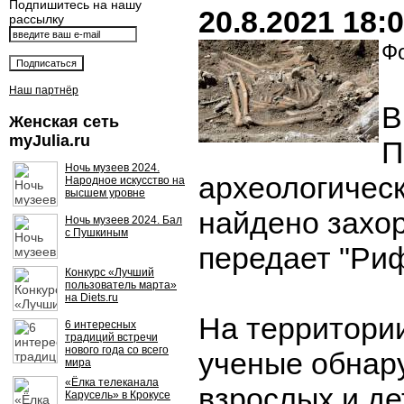
Подпишитесь на нашу
20.8.2021 18:
рассылку
Фо
Наш партнёр
В
Женская сеть
myJulia.ru
П
Ночь музеев 2024.
археологическ
Народное искусство на
высшем уровне
найдено захо
Ночь музеев 2024. Бал
с Пушкиным
передает "Риф
Конкурс «Лучший
пользователь марта»
на Diets.ru
На территори
6 интересных
традиций встречи
нового года со всего
ученые обнар
мира
«Ёлка телеканала
взрослых и де
Карусель» в Крокусе