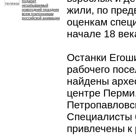
подарит
незабываемый
жили, по пре
новогодний праздник
всем поклонникам
российской анимации
оценкам специ
начале 18 век
Останки Егош
рабочего пос
найдены архе
центре Перми,
Петропавловск
Специалисты
привлечены к 