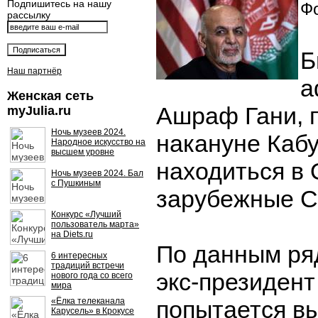
Подпишитесь на нашу
Фо
рассылку
Б
Наш партнёр
а
Женская сеть
Ашраф Гани, 
myJulia.ru
Ночь музеев 2024.
накануне Кабу
Народное искусство на
высшем уровне
находиться в 
Ночь музеев 2024. Бал
с Пушкиным
зарубежные 
Конкурс «Лучший
пользователь марта»
на Diets.ru
По данным ря
6 интересных
традиций встречи
экс-президен
нового года со всего
мира
«Ёлка телеканала
попытается вы
Карусель» в Крокусе