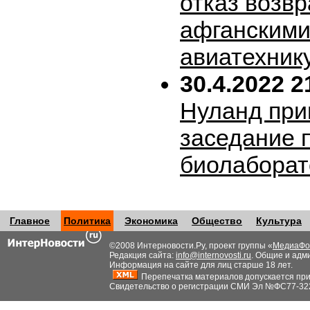
отказ возв
афганскими
авиатехник
30.4.2022 2
Нуланд при
заседание 
биолабора
Главное
Политика
Экономика
Общество
Культура
©2008 Интерновости.Ру, проект группы «
МедиаФо
Редакция сайта:
info@internovosti.ru
. Общие и адм
Информация на сайте для лиц старше 18 лет.
Перепечатка материалов допускается при н
Свидетельство о регистрации СМИ Эл №ФС77-32