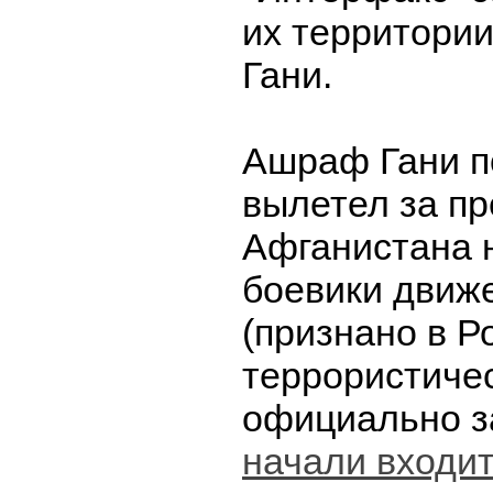
их территори
Гани.
Ашраф Гани п
вылетел за п
Афганистана н
боевики движ
(признано в Р
террористиче
официально з
начали входит