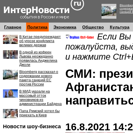
Bloomber
содержан
санкций 
Главное
Политика
Экономика
Общество
Культура
Если Вы
В Китае предупреждают
об угрозе конфликта
пожалуйста, вы
великих держав
В одной из кофеен
и нажмите Ctrl+
Львова неожиданно
появилась Анджелина
Джоли
СМИ: през
Bloomberg рассказал о
содержании нового
пакета санкций ЕС
Афганиста
против России
В МИД указали на
массовый отток
направить
чиновников из
администрации Байдена
Папа Римский хотел бы
приехать в Киев
16.8.2021 14:
Новости шоу-бизнеса