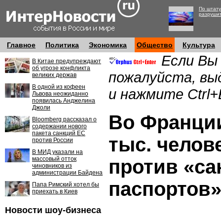
По штату
разруши
Главное
Политика
Экономика
Общество
Культура
Если Вы
В Китае предупреждают
об угрозе конфликта
пожалуйста, вы
великих держав
В одной из кофеен
и нажмите Ctrl+
Львова неожиданно
появилась Анджелина
Джоли
Во Франции
Bloomberg рассказал о
содержании нового
пакета санкций ЕС
тыс. челов
против России
В МИД указали на
массовый отток
против «с
чиновников из
администрации Байдена
паспортов
Папа Римский хотел бы
приехать в Киев
Новости шоу-бизнеса