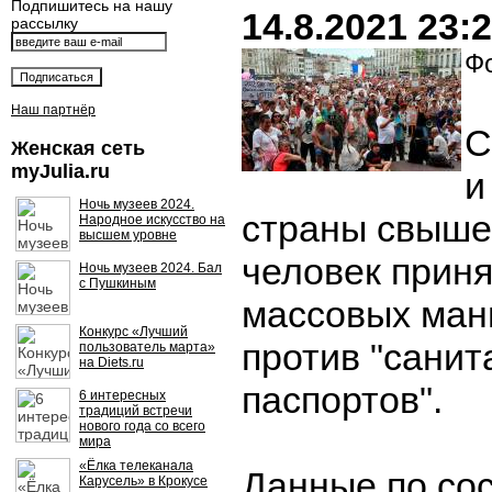
Подпишитесь на нашу
14.8.2021 23:
рассылку
Фо
Наш партнёр
С
Женская сеть
myJulia.ru
и
Ночь музеев 2024.
страны свыше
Народное искусство на
высшем уровне
человек приня
Ночь музеев 2024. Бал
с Пушкиным
массовых ман
Конкурс «Лучший
против "сани
пользователь марта»
на Diets.ru
паспортов".
6 интересных
традиций встречи
нового года со всего
мира
«Ёлка телеканала
Данные по сос
Карусель» в Крокусе