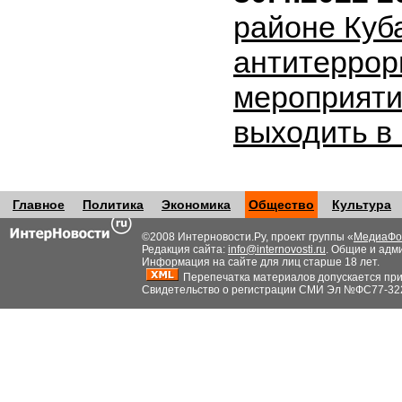
районе Куб
антитеррор
мероприяти
выходить в
Главное
Политика
Экономика
Общество
Культура
©2008 Интерновости.Ру, проект группы «
МедиаФо
Редакция сайта:
info@internovosti.ru
. Общие и адм
Информация на сайте для лиц старше 18 лет.
Перепечатка материалов допускается при н
Свидетельство о регистрации СМИ Эл №ФС77-32