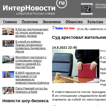
Линднер:
газ в руб
Главное
Политика
Экономика
Общество
Культура
Если Вы заметили о
В Китае предупреждают
об угрозе конфликта
великих держав
Суд арестовал жительни
В одной из кофеен
Львова неожиданно
14.8.2021 22:45
появилась Анджелина
Фото:
Джоли
Bloomberg рассказал о
В С
содержании нового
год
пакета санкций ЕС
против России
Реб
при
В МИД указали на
массовый отток
чиновников из
Как
администрации Байдена
под
Папа Римский хотел бы
К ответственности после трагеди
приехать в Киев
В их отношении следователи возб
повлекло за собой по неосторожнос
Новости шоу-бизнеса