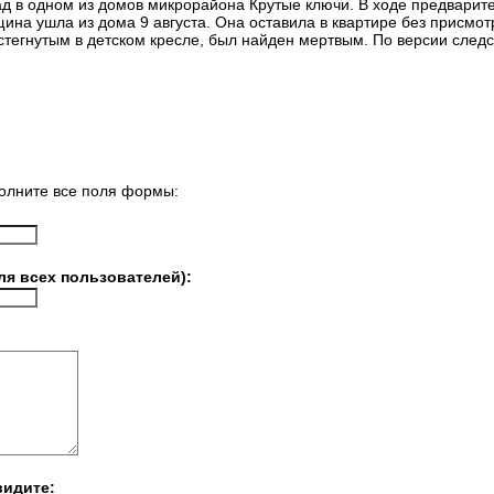
ад в одном из домов микрорайона Крутые ключи. В ходе предварит
ина ушла из дома 9 августа. Она оставила в квартире без присмот
стегнутым в детском кресле, был найден мертвым. По версии след
олните все поля формы:
ля всех пользователей):
видите: