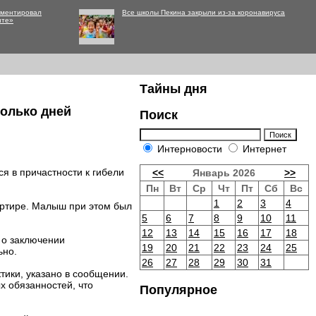
мментировал
Все школы Пекина закрыли из-за коронавируса
нте»
Тайны дня
колько дней
Поиск
Интерновости
Интернет
я в причастности к гибели
<<
Январь 2026
>>
Пн
Вт
Ср
Чт
Пт
Сб
Вс
1
2
3
4
вартире. Малыш при этом был
5
6
7
8
9
10
11
12
13
14
15
16
17
18
 о заключении
19
20
21
22
23
24
25
ьно.
26
27
28
29
30
31
тики, указано в сообщении.
 обязанностей, что
Популярное