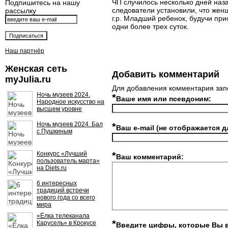
ЧП случилось несколько дней наз
Подпишитесь на нашу
следователи установили, что женщ
рассылку
г.р. Младший ребенок, будучи при
одни более трех суток.
Наш партнёр
Женская сеть
Добавить комментарий
myJulia.ru
Для добавления комментария зап
Ночь музеев 2024.
*
Ваше имя или псевдоним:
Народное искусство на
высшем уровне
Ночь музеев 2024. Бал
*
Ваш e-mail (не отображается д
с Пушкиным
Конкурс «Лучший
*
Ваш комментарий:
пользователь марта»
на Diets.ru
6 интересных
традиций встречи
нового года со всего
мира
«Ёлка телеканала
*
Карусель» в Крокусе
Введите цифры, которые Вы 