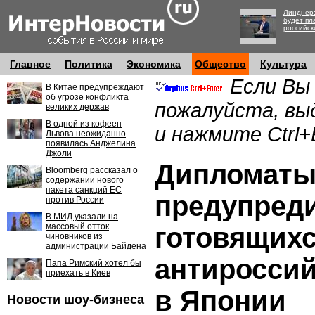
Линднер:
будет пл
российск
Главное
Политика
Экономика
Общество
Культура
Если Вы
В Китае предупреждают
об угрозе конфликта
пожалуйста, вы
великих держав
В одной из кофеен
и нажмите Ctrl+
Львова неожиданно
появилась Анджелина
Джоли
Дипломат
Bloomberg рассказал о
содержании нового
пакета санкций ЕС
предупред
против России
В МИД указали на
массовый отток
готовящих
чиновников из
администрации Байдена
антироссий
Папа Римский хотел бы
приехать в Киев
в Японии
Новости шоу-бизнеса