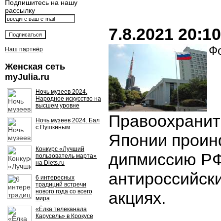
Подпишитесь на нашу
рассылку
7.8.2021 20:10
Фо
Наш партнёр
Женская сеть
myJulia.ru
Ночь музеев 2024.
Народное искусство на
высшем уровне
Правоохранит
Ночь музеев 2024. Бал
с Пушкиным
Японии прои
Конкурс «Лучший
дипмиссию РФ
пользователь марта»
на Diets.ru
антироссийск
6 интересных
традиций встречи
нового года со всего
акциях.
мира
«Ёлка телеканала
Карусель» в Крокусе