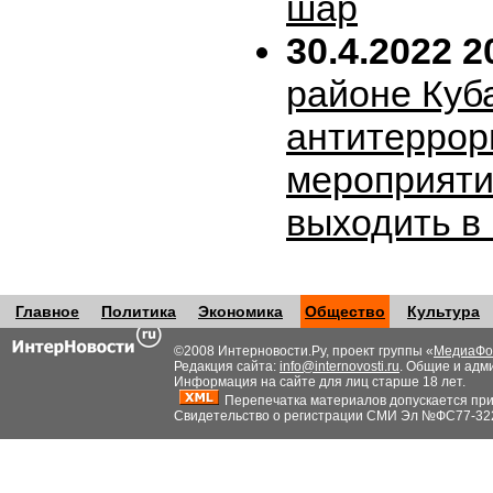
шар
30.4.2022 2
районе Куб
антитеррор
мероприяти
выходить в
Главное
Политика
Экономика
Общество
Культура
©2008 Интерновости.Ру, проект группы «
МедиаФо
Редакция сайта:
info@internovosti.ru
. Общие и адм
Информация на сайте для лиц старше 18 лет.
Перепечатка материалов допускается при н
Свидетельство о регистрации СМИ Эл №ФС77-32