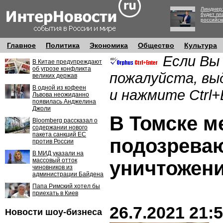
Линднер:
будет пл
российск
Главное
Политика
Экономика
Общество
Культура
Если Вы
В Китае предупреждают
об угрозе конфликта
пожалуйста, вы
великих держав
В одной из кофеен
и нажмите Ctrl+
Львова неожиданно
появилась Анджелина
Джоли
В Томске м
Bloomberg рассказал о
содержании нового
пакета санкций ЕС
подозреваю
против России
В МИД указали на
массовый отток
уничтожен
чиновников из
администрации Байдена
Папа Римский хотел бы
приехать в Киев
26.7.2021 21:
Новости шоу-бизнеса