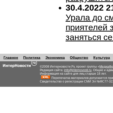
30.4.2022 2
Урала до с
приятелей 
заняться с
Главное
Политика
Экономика
Общество
Культура
©2008 Интерновости.Ру, проект группы «
МедиаФо
Редакция сайта:
info@internovosti.ru
. Общие и адм
Информация на сайте для лиц старше 18 лет.
Перепечатка материалов допускается при н
Свидетельство о регистрации СМИ Эл №ФС77-32