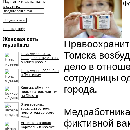
Подпишитесь на нашу
Фо
рассылку
Наш партнёр
Женская сеть
Правоохранит
myJulia.ru
Томска возбуд
Ночь музеев 2024.
Народное искусство на
высшем уровне
дело в отнош
Ночь музеев 2024. Бал
сотрудницы о
с Пушкиным
города.
Конкурс «Лучший
пользователь марта»
на Diets.ru
6 интересных
Медработника
традиций встречи
нового года со всего
мира
фиктивной ва
«Ёлка телеканала
Карусель» в Крокусе