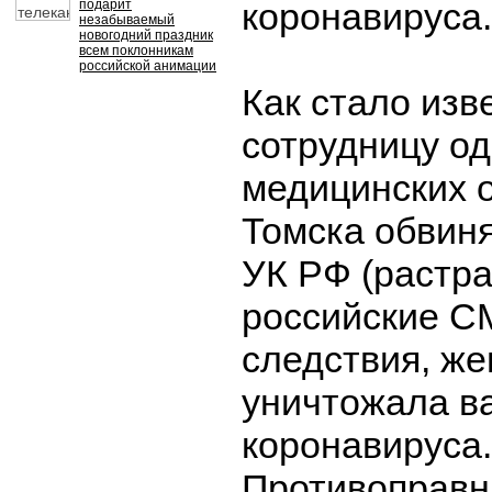
коронавируса.
подарит
незабываемый
новогодний праздник
всем поклонникам
российской анимации
Как стало изв
сотрудницу од
медицинских 
Томска обвиняю
УК РФ (растра
российские С
следствия, ж
уничтожала ва
коронавируса.
Противоправн