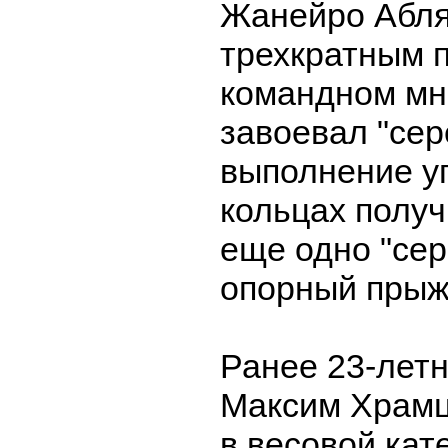
Жанейро Абля
трехкратным 
командном мн
завоевал "сер
выполнение у
кольцах получ
еще одно "сер
опорный прыж
Ранее 23-лет
Максим Храмц
в весовой кате