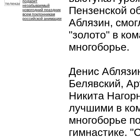
подарит
незабываемый
Пензенской о
новогодний праздник
всем поклонникам
российской анимации
Аблязин, смог
"золото" в ко
многоборье.
Денис Аблязи
Белявский, Ар
Никита Нагор
лучшими в ко
многоборье п
гимнастике. "