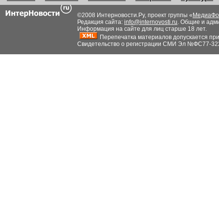
©2008 Интерновости.Ру, проект группы «
МедиаФо
Редакция сайта:
info@internovosti.ru
. Общие и адм
Информация на сайте для лиц старше 18 лет.
Перепечатка материалов допускается при н
Свидетельство о регистрации СМИ Эл №ФС77-32