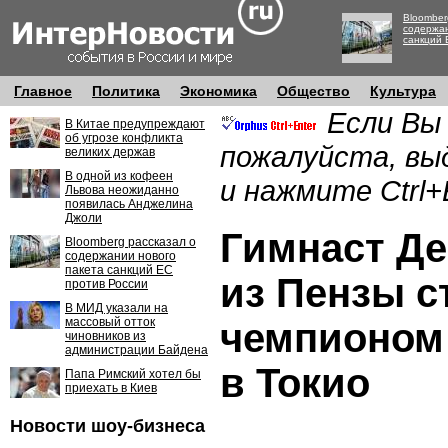
Bloomber
содержан
санкций 
Главное
Политика
Экономика
Общество
Культура
Если Вы
В Китае предупреждают
об угрозе конфликта
пожалуйста, вы
великих держав
В одной из кофеен
и нажмите Ctrl+
Львова неожиданно
появилась Анджелина
Джоли
Гимнаст Де
Bloomberg рассказал о
содержании нового
пакета санкций ЕС
из Пензы с
против России
В МИД указали на
массовый отток
чемпионом
чиновников из
администрации Байдена
в Токио
Папа Римский хотел бы
приехать в Киев
Новости шоу-бизнеса