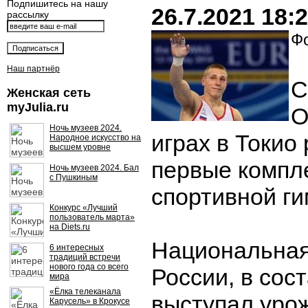
Подпишитесь на нашу
26.7.2021 18:
рассылку
Фо
Наш партнёр
С
Женская сеть
myJulia.ru
О
Ночь музеев 2024.
играх в Токио
Народное искусство на
высшем уровне
первые компл
Ночь музеев 2024. Бал
с Пушкиным
спортивной ги
Конкурс «Лучший
пользователь марта»
на Diets.ru
Национальная
6 интересных
традиций встречи
нового года со всего
России, в сос
мира
«Ёлка телеканала
выступал уро
Карусель» в Крокусе