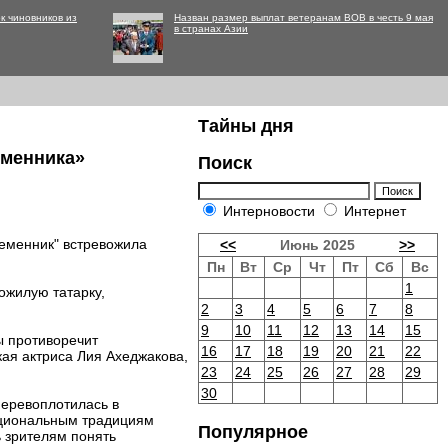
к чиновников из
Назван размер выплат ветеранам ВОВ в честь 9 мая
в странах Азии
Тайны дня
еменника»
Поиск
Интерновости
Интернет
ременник" встревожила
<<
Июнь 2025
>>
Пн
Вт
Ср
Чт
Пт
Сб
Вс
1
ожилую татарку,
2
3
4
5
6
7
8
9
10
11
12
13
14
15
ы противоречит
16
17
18
19
20
21
22
кая актриса Лия Ахеджакова,
23
24
25
26
27
28
29
30
перевоплотилась в
ациональным традициям
Популярное
ь зрителям понять