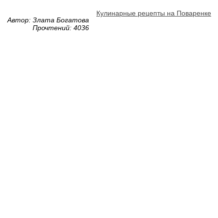
Кулинарные рецепты на Поваренке
Автор: Злата Богатова
Прочтений: 4036