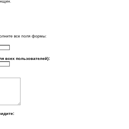
енщин.
олните все поля формы:
ля всех пользователей):
видите: