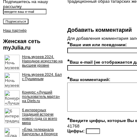
традиционный образ татарских ж
Подпишитесь на нашу
рассылку
Добавить комментарий
Наш партнёр
Для добавления комментария зап
Женская сеть
*
Ваше имя или псевдоним:
myJulia.ru
Ночь музеев 2024.
*
Народное искусство на
Ваш e-mail (не отображается д
высшем уровне
Ночь музеев 2024. Бал
*
с Пушкиным
Ваш комментарий:
Конкурс «Лучший
пользователь марта»
на Diets.ru
6 интересных
традиций встречи
нового года со всего
*
Введите цифры, которые Вы 
мира
41768
«Ёлка телеканала
Цифры:
Карусель» в Крокусе