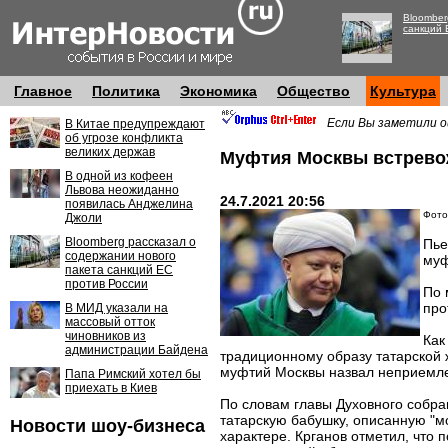
Bloomber
санкций 
Главное
Политика
Экономика
Общество
Культура
Если Вы заметили о
В Китае предупреждают
об угрозе конфликта
великих держав
Муфтия Москвы встревож
В одной из кофеен
Львова неожиданно
24.7.2021 20:56
появилась Анджелина
Фото
Джоли
Bloomberg рассказал о
Пье
содержании нового
муф
пакета санкций ЕС
против России
По 
про
В МИД указали на
массовый отток
чиновников из
Как
администрации Байдена
традиционному образу татарской 
муфтий Москвы назвал неприемле
Папа Римский хотел бы
приехать в Киев
По словам главы Духовного собра
татарскую бабушку, описанную "
Новости шоу-бизнеса
характере. Крганов отметил, что