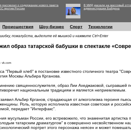
g рассказал о содержании нового пакета
В МИД указали на массовый отто
ЕС против России
администрации Байдена
Происшествия
Шоу-бизнес
Спорт
Технологии
шибку, пожалуйста, выделите её мышкой и нажмите Ctrl+Enter
ил образ татарской бабушки в спектакле «Совр
: vk.com
са "Первый хлеб" в постановке известного столичного театра "Сов
тия Москвы Альбира Крганова.
мнению священнослужителя, образ Лии Ахеджаковой, сыгравшей п
тиворечит национальным традициям и является неприемлемым.
 заявил Альбир Крганов, страдающая от алкоголизма героиня пьес
женщины. Роль, которую исполнила известная советская и российс
мой, передает "Интерфакс".
ния мусульман России, его встревожило, что знаменитая артистка 
молодым татарским драматургом" в совершенно несвойственном н
 психологический портрет этого персонажа неясен и может помешат