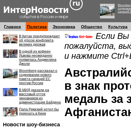
Bloomber
содержан
санкций 
Главное
Политика
Экономика
Общество
Культура
Если Вы
В Китае предупреждают
об угрозе конфликта
пожалуйста, вы
великих держав
В одной из кофеен
и нажмите Ctrl+
Львова неожиданно
появилась Анджелина
Джоли
Австралий
Bloomberg рассказал о
содержании нового
пакета санкций ЕС
в знак прот
против России
В МИД указали на
массовый отток
медаль за 
чиновников из
администрации Байдена
Афганиста
Папа Римский хотел бы
приехать в Киев
Новости шоу-бизнеса