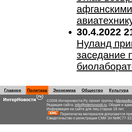
афганскими
авиатехник
30.4.2022 2
Нуланд при
заседание 
биолабора
Главное
Политика
Экономика
Общество
Культура
©2008 Интерновости.Ру, проект группы «
МедиаФо
Редакция сайта:
info@internovosti.ru
. Общие и адм
Информация на сайте для лиц старше 18 лет.
Перепечатка материалов допускается при н
Свидетельство о регистрации СМИ Эл №ФС77-32