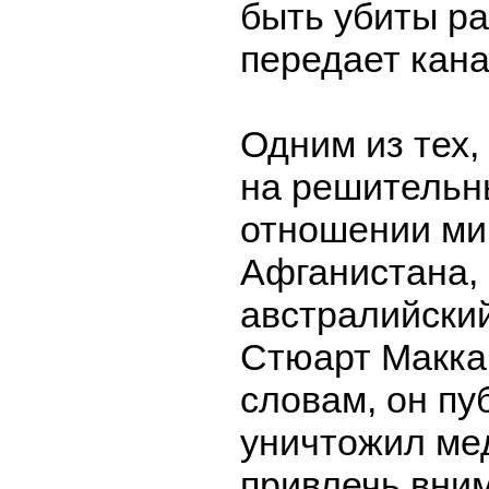
быть убиты р
передает кана
Одним из тех,
на решительн
отношении ми
Афганистана,
австралийски
Стюарт Маккар
словам, он пу
уничтожил ме
привлечь вним