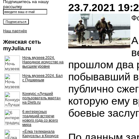
Подпишитесь на нашу
23.7.2021 19:
рассылку
Фо
Наш партнёр
А
Женская сеть
myJulia.ru
в
Ночь музеев 2024.
прошлом два 
Народное искусство на
высшем уровне
побывавший в
Ночь музеев 2024. Бал
с Пушкиным
публично сжег
Конкурс «Лучший
которую ему в
пользователь марта»
на Diets.ru
боевые заслуг
6 интересных
традиций встречи
нового года со всего
мира
«Ёлка телеканала
По данным за
Карусель» в Крокусе