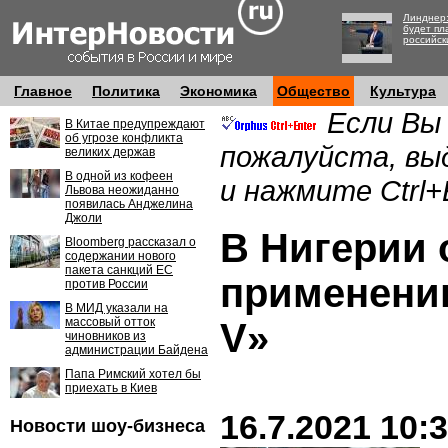
Линднер:
будет пл
российск
Главное
Политика
Экономика
Общество
Культура
Если Вы
В Китае предупреждают
об угрозе конфликта
пожалуйста, вы
великих держав
В одной из кофеен
и нажмите Ctrl+
Львова неожиданно
появилась Анджелина
Джоли
В Нигерии 
Bloomberg рассказал о
содержании нового
пакета санкций ЕС
применени
против России
В МИД указали на
массовый отток
V»
чиновников из
администрации Байдена
Папа Римский хотел бы
приехать в Киев
16.7.2021 10:
Новости шоу-бизнеса