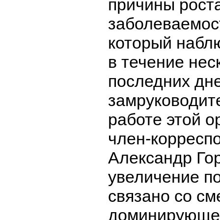
причины рост
заболеваемос
который набл
в течение нес
последних дн
замруководит
работе этой о
член-корресп
Александр Го
увеличение п
связано со см
доминирующе