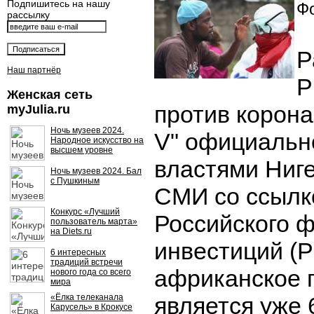
Подпишитесь на нашу
Фо
рассылку
Р
Наш партнёр
Р
Женская сеть
против корона
myJulia.ru
Ночь музеев 2024.
V" официальн
Народное искусство на
высшем уровне
властями Ниг
Ночь музеев 2024. Бал
с Пушкиным
СМИ со ссылк
Конкурс «Лучший
Российского 
пользователь марта»
на Diets.ru
инвестиций (
6 интересных
традиций встречи
африканское 
нового года со всего
мира
«Ёлка телеканала
является уже 6
Карусель» в Крокусе