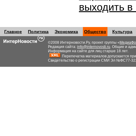
выходить в
Главное
Политика
Экономика
Общество
Культура
©2008 Интерновости.Ру, проект группы «
МедиаФо
Редакция сайта:
info@internovosti.ru
. Общие и адм
Информация на сайте для лиц старше 18 лет.
Перепечатка материалов допускается при н
Свидетельство о регистрации СМИ Эл №ФС77-32