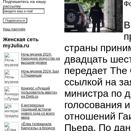
Подпишитесь на нашу
Фо
рассылку
В
Наш партнёр
п
Женская сеть
страны прини
myJulia.ru
Ночь музеев 2024.
двадцать шест
Народное искусство на
высшем уровне
передает The 
Ночь музеев 2024. Бал
с Пушкиным
ссылкой на з
Конкурс «Лучший
министра по 
пользователь марта»
на Diets.ru
голосования 
6 интересных
традиций встречи
отношений Га
нового года со всего
мира
«Ёлка телеканала
Пьера. По дан
Карусель» в Крокусе