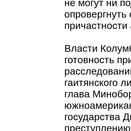
не могут ни п
опровергнуть 
причастности
Власти Колум
готовность пр
расследовани
гаитянского л
глава Минобо
южноамерикан
государства Д
преступлению