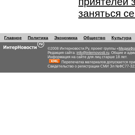
приятелей 
заняться с
Главное
Политика
Экономика
Общество
Культура
©2008 Интерновости.Ру, проект группы «
МедиаФо
Редакция сайта:
info@internovosti.ru
. Общие и адм
Информация на сайте для лиц старше 18 лет.
Перепечатка материалов допускается при н
Свидетельство о регистрации СМИ Эл №ФС77-32