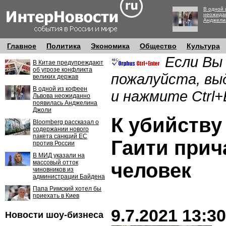
В одной 
неожида
Анджели
Главное
Политика
Экономика
Общество
Культура
Если Вы
В Китае предупреждают
об угрозе конфликта
пожалуйста, вы
великих держав
В одной из кофеен
и нажмите Ctrl+
Львова неожиданно
появилась Анджелина
Джоли
К убийству
Bloomberg рассказал о
содержании нового
пакета санкций ЕС
Гаити прич
против России
В МИД указали на
массовый отток
человек
чиновников из
администрации Байдена
Папа Римский хотел бы
приехать в Киев
9.7.2021 13:30
Новости шоу-бизнеса