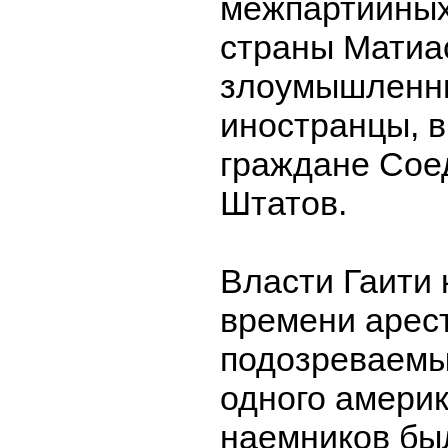
межпартийных
страны Матиа
злоумышленн
иностранцы, в
граждане Сое
Штатов.
Власти Гаити
времени арес
подозреваемы
одного амери
наемников бы