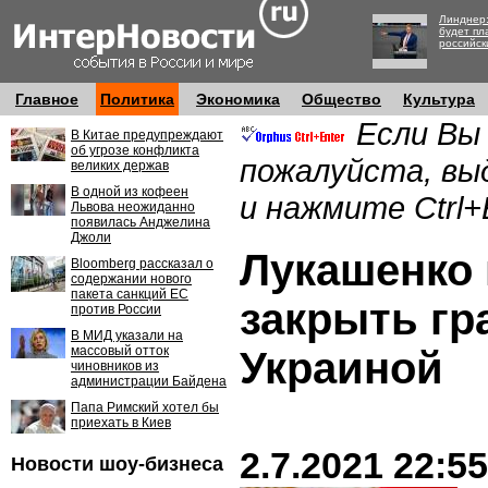
Линднер:
будет пл
российск
Главное
Политика
Экономика
Общество
Культура
Если Вы
В Китае предупреждают
об угрозе конфликта
пожалуйста, вы
великих держав
В одной из кофеен
и нажмите Ctrl+
Львова неожиданно
появилась Анджелина
Джоли
Лукашенко
Bloomberg рассказал о
содержании нового
пакета санкций ЕС
закрыть гр
против России
В МИД указали на
массовый отток
Украиной
чиновников из
администрации Байдена
Папа Римский хотел бы
приехать в Киев
2.7.2021 22:55
Новости шоу-бизнеса