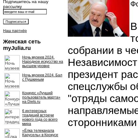
Подпишитесь на нашу
Фо
рассылку
В
Наш партнёр
т
Женская сеть
собрании в че
myJulia.ru
Ночь музеев 2024.
Независимост
Народное искусство на
высшем уровне
президент рас
Ночь музеев 2024. Бал
с Пушкиным
спецслужбы о
Конкурс «Лучший
"отряды само
пользователь марта»
на Diets.ru
направляемые
6 интересных
традиций встречи
сторонниками
нового года со всего
мира
«Ёлка телеканала
Карусель» в Крокусе