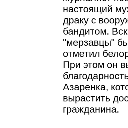
настоящий муж
драку с воор
бандитом. Вск
"мерзавцы" б
отметил белор
При этом он 
благодарност
Азаренка, кот
вырастить до
гражданина.