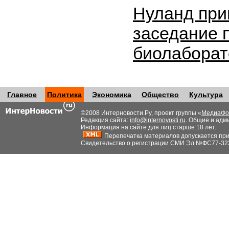
Нуланд при
заседание 
биолабора
Главное
Политика
Экономика
Общество
Культура
©2008 Интерновости.Ру, проект группы «
МедиаФо
Редакция сайта:
info@internovosti.ru
. Общие и адм
Информация на сайте для лиц старше 18 лет.
Перепечатка материалов допускается при н
Свидетельство о регистрации СМИ Эл №ФС77-32