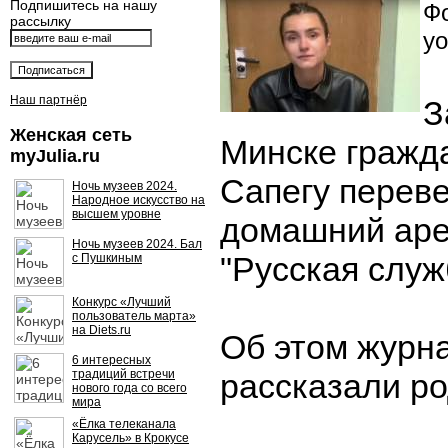
Подпишитесь на нашу
Фо
рассылку
yo
Наш партнёр
З
Женская сеть
Минске гражд
myJulia.ru
Сапегу перев
Ночь музеев 2024.
Народное искусство на
высшем уровне
домашний аре
Ночь музеев 2024. Бал
"Русская служ
с Пушкиным
Конкурс «Лучший
пользователь марта»
на Diets.ru
Об этом журн
6 интересных
традиций встречи
рассказали ро
нового года со всего
мира
«Ёлка телеканала
Карусель» в Крокусе