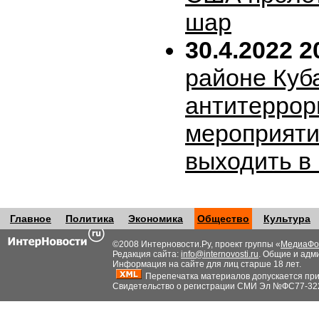
шар
30.4.2022 2
районе Куб
антитеррор
мероприяти
выходить в
Главное
Политика
Экономика
Общество
Культура
©2008 Интерновости.Ру, проект группы «
МедиаФо
Редакция сайта:
info@internovosti.ru
. Общие и адм
Информация на сайте для лиц старше 18 лет.
Перепечатка материалов допускается при н
Свидетельство о регистрации СМИ Эл №ФС77-32