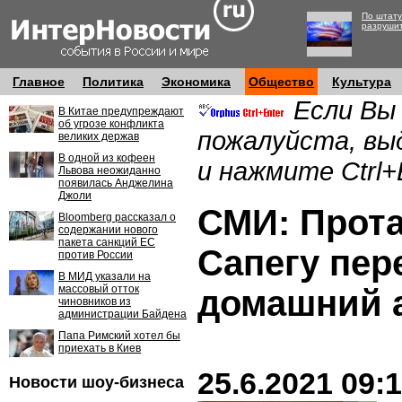
По штату
разруши
Главное
Политика
Экономика
Общество
Культура
Если Вы
В Китае предупреждают
об угрозе конфликта
пожалуйста, вы
великих держав
В одной из кофеен
и нажмите Ctrl+
Львова неожиданно
появилась Анджелина
Джоли
СМИ: Прота
Bloomberg рассказал о
содержании нового
пакета санкций ЕС
Сапегу пер
против России
В МИД указали на
массовый отток
домашний 
чиновников из
администрации Байдена
Папа Римский хотел бы
приехать в Киев
25.6.2021 09:
Новости шоу-бизнеса