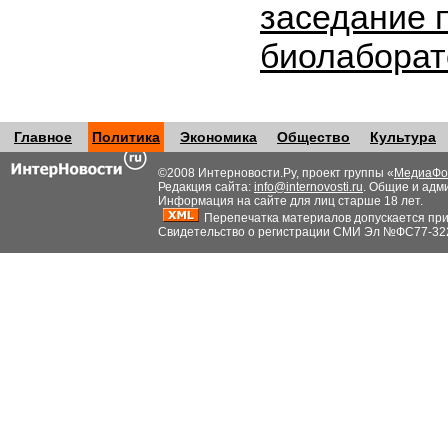
заседание 
биолабора
Главное
Политика
Экономика
Общество
Культура
©2008 Интерновости.Ру, проект группы «
МедиаФо
Редакция сайта:
info@internovosti.ru
. Общие и адм
Информация на сайте для лиц старше 18 лет.
Перепечатка материалов допускается при н
Свидетельство о регистрации СМИ Эл №ФС77-32