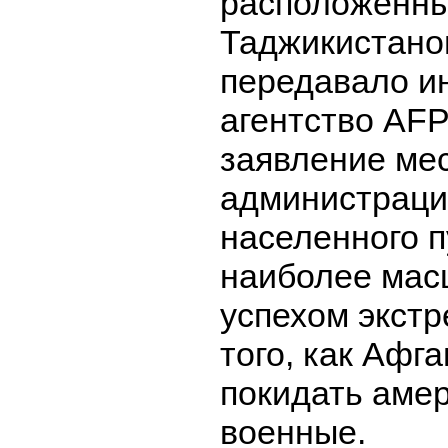
расположенны
Таджикистано
передавало 
агентство AFP
заявление ме
администрации
населенного п
наиболее ма
успехом экстр
того, как Афг
покидать аме
военные.