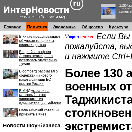
В МИД ук
отток чи
админис
Главное
Политика
Экономика
Общество
Культура
Если Вы
В Китае предупреждают
об угрозе конфликта
пожалуйста, вы
великих держав
В одной из кофеен
и нажмите Ctrl+
Львова неожиданно
появилась Анджелина
Джоли
Более 130 
Bloomberg рассказал о
содержании нового
пакета санкций ЕС
военных о
против России
В МИД указали на
массовый отток
Таджикиста
чиновников из
администрации Байдена
столкновен
Папа Римский хотел бы
приехать в Киев
экстремис
Новости шоу-бизнеса