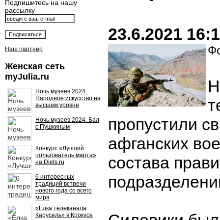
Подпишитесь на нашу
рассылку
23.6.2021 16:
Фо
Наш партнёр
Женская сеть
myJulia.ru
Н
Ночь музеев 2024.
Народное искусство на
т
высшем уровне
пропустили с
Ночь музеев 2024. Бал
с Пушкиным
афганских во
Конкурс «Лучший
пользователь марта»
состава прав
на Diets.ru
подразделени
6 интересных
традиций встречи
нового года со всего
мира
«Ёлка телеканала
Карусель» в Крокусе