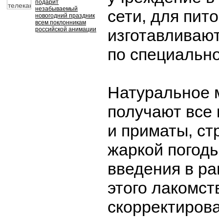
подарит
незабываемый
сети, для пит
новогодний праздник
всем поклонникам
российской анимации
изготавливаю
по специально
Натуральное 
получают все
и приматы, с
жаркой погод
введения в р
этого лакомс
скорректирова