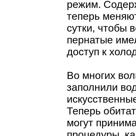
режим. Содер
теперь меняют
сутки, чтобы 
пернатые име
доступ к холо
Во многих вол
заполнили во
искусственны
Теперь обита
могут приним
процедуры, ка