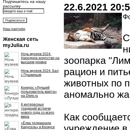
Подпишитесь на нашу
22.6.2021 20:
рассылку
Фо
Наш партнёр
С
Женская сеть
myJulia.ru
н
Ночь музеев 2024.
зоопарка "Ли
Народное искусство на
высшем уровне
рацион и пит
Ночь музеев 2024. Бал
с Пушкиным
животных по 
Конкурс «Лучший
аномально жа
пользователь марта»
на Diets.ru
6 интересных
традиций встречи
нового года со всего
Как сообщаетс
мира
«Ёлка телеканала
учреждение в
Карусель» в Крокусе