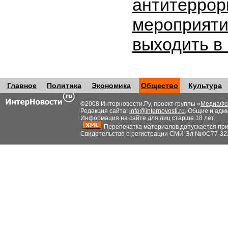
антитеррор
мероприяти
выходить в
Главное
Политика
Экономика
Общество
Культура
©2008 Интерновости.Ру, проект группы «
МедиаФо
Редакция сайта:
info@internovosti.ru
. Общие и адм
Информация на сайте для лиц старше 18 лет.
Перепечатка материалов допускается при н
Свидетельство о регистрации СМИ Эл №ФС77-32