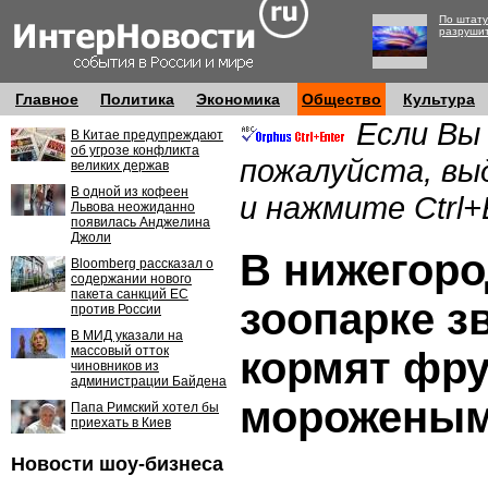
По штату
разруши
Главное
Политика
Экономика
Общество
Культура
Если Вы
В Китае предупреждают
об угрозе конфликта
пожалуйста, вы
великих держав
В одной из кофеен
и нажмите Ctrl+
Львова неожиданно
появилась Анджелина
Джоли
В нижегор
Bloomberg рассказал о
содержании нового
пакета санкций ЕС
зоопарке з
против России
В МИД указали на
массовый отток
кормят фр
чиновников из
администрации Байдена
морожены
Папа Римский хотел бы
приехать в Киев
Новости шоу-бизнеса