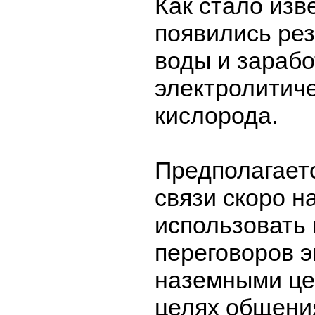
Как стало изв
появились ре
воды и зараб
электролитич
кислорода.
Предполагаетс
связи скоро н
использовать 
переговоров э
наземными цен
целях общени