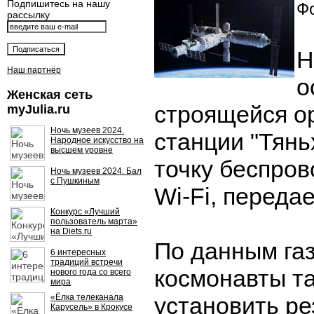
Подпишитесь на нашу
Фо
рассылку
Н
Наш партнёр
о
Женская сеть
строящейся о
myJulia.ru
Ночь музеев 2024.
станции "Тянь
Народное искусство на
высшем уровне
точку беспров
Ночь музеев 2024. Бал
с Пушкиным
Wi-Fi, передае
Конкурс «Лучший
пользователь марта»
на Diets.ru
По данным газ
6 интересных
традиций встречи
космонавты т
нового года со всего
мира
«Ёлка телеканала
установить р
Карусель» в Крокусе