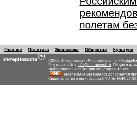
Российским
рекомендов
полетам бе
Главное
Политика
Экономика
Общество
Культура
©2008 Интерновости.Ру, проект группы «
МедиаФо
Редакция сайта:
info@internovosti.ru
. Общие и адм
Информация на сайте для лиц старше 18 лет.
Перепечатка материалов допускается при н
Свидетельство о регистрации СМИ Эл №ФС77-32