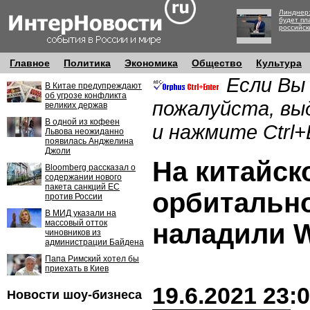
Линднер:
будет пл
российск
Главное
Политика
Экономика
Общество
Культура
Если Вы
В Китае предупреждают
об угрозе конфликта
пожалуйста, вы
великих держав
В одной из кофеен
и нажмите Ctrl+
Львова неожиданно
появилась Анджелина
Джоли
На китайск
Bloomberg рассказал о
содержании нового
пакета санкций ЕС
орбитальн
против России
В МИД указали на
массовый отток
наладили W
чиновников из
администрации Байдена
Папа Римский хотел бы
приехать в Киев
19.6.2021 23:
Новости шоу-бизнеса