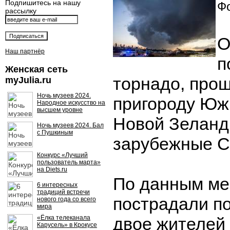
Подпишитесь на нашу
Фо
рассылку
О
Наш партнёр
п
Женская сеть
торнадо, про
myJulia.ru
Ночь музеев 2024.
пригороду Юж
Народное искусство на
высшем уровне
Новой Зеланд
Ночь музеев 2024. Бал
с Пушкиным
зарубежные 
Конкурс «Лучший
пользователь марта»
на Diets.ru
По данным ме
6 интересных
традиций встречи
пострадали п
нового года со всего
мира
«Ёлка телеканала
двое жителей 
Карусель» в Крокусе