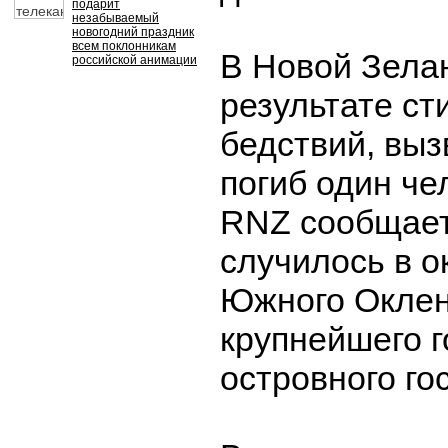
подарит
незабываемый
новогодний праздник
всем поклонникам
В Новой Зела
российской анимации
результате ст
бедствий, выз
погиб один че
RNZ сообщает
случилось в о
Южного Оклен
крупнейшего г
островного го