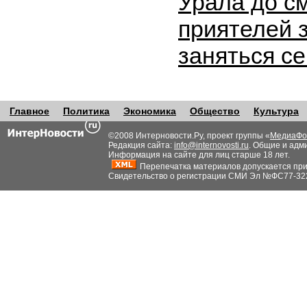
Урала до с
приятелей 
заняться с
Главное
Политика
Экономика
Общество
Культура
©2008 Интерновости.Ру, проект группы «
МедиаФо
Редакция сайта:
info@internovosti.ru
. Общие и адм
Информация на сайте для лиц старше 18 лет.
Перепечатка материалов допускается при н
Свидетельство о регистрации СМИ Эл №ФС77-32