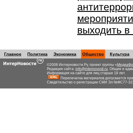
антитеррор
мероприяти
выходить в
Главное
Политика
Экономика
Общество
Культура
©2008 Интерновости.Ру, проект группы «
МедиаФо
Редакция сайта:
info@internovosti.ru
. Общие и адм
Информация на сайте для лиц старше 18 лет.
Перепечатка материалов допускается при н
Свидетельство о регистрации СМИ Эл №ФС77-32