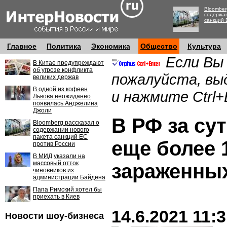
Bloomber
содержан
санкций 
Главное
Политика
Экономика
Общество
Культура
Если Вы
В Китае предупреждают
об угрозе конфликта
пожалуйста, вы
великих держав
В одной из кофеен
и нажмите Ctrl+
Львова неожиданно
появилась Анджелина
Джоли
В РФ за су
Bloomberg рассказал о
содержании нового
пакета санкций ЕС
еще более 1
против России
В МИД указали на
массовый отток
зараженны
чиновников из
администрации Байдена
Папа Римский хотел бы
приехать в Киев
14.6.2021 11:
Новости шоу-бизнеса