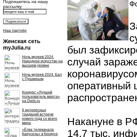
Подпишитесь на нашу
Фо
рассылку
З
Наш партнёр
с
Женская сеть
был зафиксир
myJulia.ru
Ночь музеев 2024.
случай зараж
Народное искусство на
высшем уровне
коронавирусо
Ночь музеев 2024. Бал
с Пушкиным
оперативный 
Конкурс «Лучший
распростране
пользователь марта»
на Diets.ru
6 интересных
традиций встречи
Накануне в Р
нового года со всего
мира
«Ёлка телеканала
14,7 тыс. инф
Карусель» в Крокусе