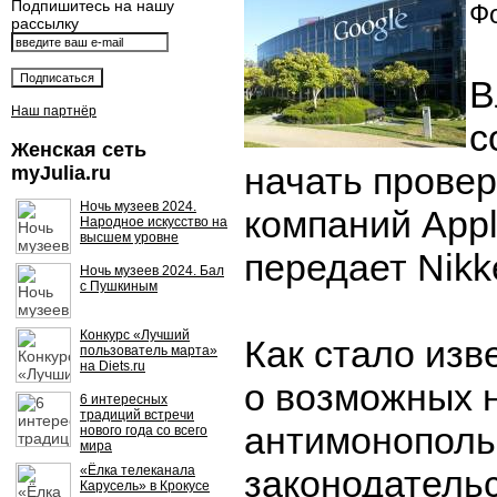
Подпишитесь на нашу
Фо
рассылку
В
Наш партнёр
с
Женская сеть
начать провер
myJulia.ru
Ночь музеев 2024.
компаний Appl
Народное искусство на
высшем уровне
передает Nikke
Ночь музеев 2024. Бал
с Пушкиным
Конкурс «Лучший
Как стало изв
пользователь марта»
на Diets.ru
о возможных 
6 интересных
традиций встречи
антимонополь
нового года со всего
мира
«Ёлка телеканала
законодательс
Карусель» в Крокусе