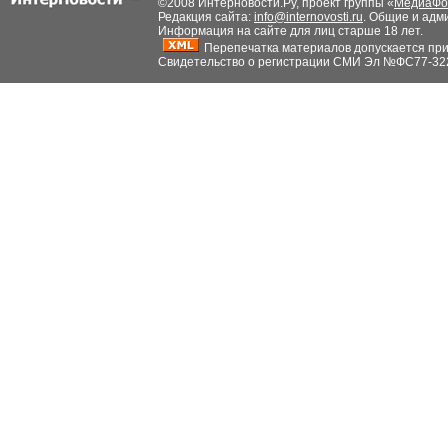
©2008 Интерновости.Ру, проект группы «
МедиаФо
Редакция сайта:
info@internovosti.ru
. Общие и адм
Информация на сайте для лиц старше 18 лет.
Перепечатка материалов допускается при н
Свидетельство о регистрации СМИ Эл №ФС77-32