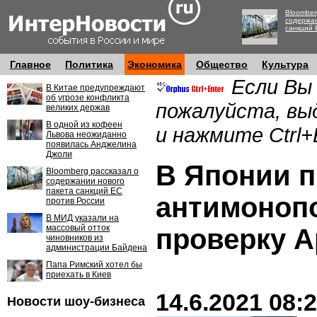
Bloomber
содержан
санкций 
Главное
Политика
Экономика
Общество
Культура
Если Вы
В Китае предупреждают
об угрозе конфликта
пожалуйста, вы
великих держав
В одной из кофеен
и нажмите Ctrl+
Львова неожиданно
появилась Анджелина
Джоли
В Японии п
Bloomberg рассказал о
содержании нового
пакета санкций ЕС
антимоноп
против России
В МИД указали на
массовый отток
проверку A
чиновников из
администрации Байдена
Папа Римский хотел бы
приехать в Киев
14.6.2021 08:
Новости шоу-бизнеса