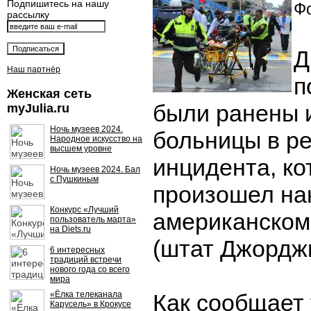
Подпишитесь на нашу
Фо
рассылку
Д
Наш партнёр
п
Женская сеть
были ранены 
myJulia.ru
Ночь музеев 2024.
больницы в ре
Народное искусство на
высшем уровне
инцидента, к
Ночь музеев 2024. Бал
с Пушкиным
произошел на
Конкурс «Лучший
американском
пользователь марта»
на Diets.ru
(штат Джорджи
6 интересных
традиций встречи
нового года со всего
мира
«Ёлка телеканала
Как сообщает
Карусель» в Крокусе