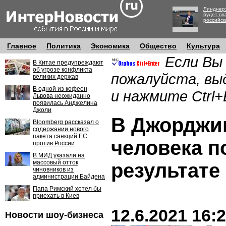
Линднер:
будет пл
российск
Главное
Политика
Экономика
Общество
Культура
Если Вы
В Китае предупреждают
об угрозе конфликта
пожалуйста, вы
великих держав
В одной из кофеен
и нажмите Ctrl+
Львова неожиданно
появилась Анджелина
Джоли
В Джорджи
Bloomberg рассказал о
содержании нового
пакета санкций ЕС
человека п
против России
В МИД указали на
массовый отток
результате
чиновников из
администрации Байдена
Папа Римский хотел бы
приехать в Киев
12.6.2021 16:
Новости шоу-бизнеса