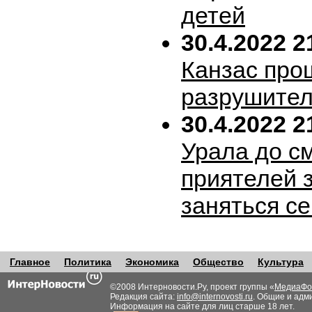
детей
30.4.2022 2
Канзас про
разрушител
30.4.2022 2
Урала до с
приятелей 
заняться с
Главное
Политика
Экономика
Общество
Культура
©2008 Интерновости.Ру, проект группы «
МедиаФо
Редакция сайта:
info@internovosti.ru
. Общие и адм
Информация на сайте для лиц старше 18 лет.