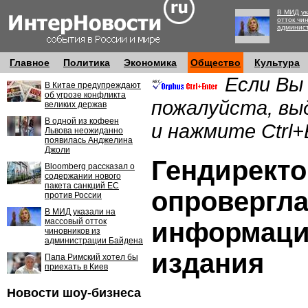
В МИД ук
отток чи
админис
Главное
Политика
Экономика
Общество
Культура
Если Вы
В Китае предупреждают
об угрозе конфликта
пожалуйста, вы
великих держав
В одной из кофеен
и нажмите Ctrl+
Львова неожиданно
появилась Анджелина
Джоли
Гендирект
Bloomberg рассказал о
содержании нового
пакета санкций ЕС
опровергл
против России
В МИД указали на
массовый отток
информаци
чиновников из
администрации Байдена
издания
Папа Римский хотел бы
приехать в Киев
Новости шоу-бизнеса