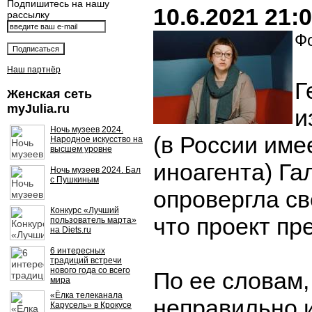
Подпишитесь на нашу
10.6.2021 21:
рассылку
Фо
Наш партнёр
Г
Женская сеть
myJulia.ru
и
Ночь музеев 2024.
(в России име
Народное искусство на
высшем уровне
иноагента) Га
Ночь музеев 2024. Бал
с Пушкиным
опровергла св
Конкурс «Лучший
что проект пр
пользователь марта»
на Diets.ru
6 интересных
традиций встречи
нового года со всего
По ее словам,
мира
«Ёлка телеканала
неправильно 
Карусель» в Крокусе