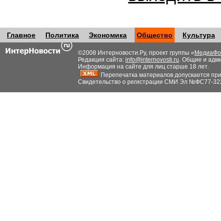
Главное
Политика
Экономика
Общество
Культура
©2008 Интерновости.Ру, проект группы «
МедиаФо
Редакция сайта:
info@internovosti.ru
. Общие и адм
Информация на сайте для лиц старше 18 лет.
Перепечатка материалов допускается при н
Свидетельство о регистрации СМИ Эл №ФС77-32