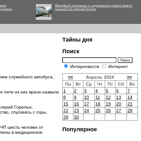
вное
Bloomberg рассказал о содержании нового пакета
Яндекса»
санкций ЕС против России
Тайны дня
Поиск
Интерновости
Интернет
ием служебного автобуса,
<<
Апрель 2024
>>
Пн
Вт
Ср
Чт
Пт
Сб
Вс
1
2
3
4
5
6
7
е пяти из них врачи назвали
8
9
10
11
12
13
14
15
16
17
18
19
20
21
алерий Горелых,
22
23
24
25
26
27
28
тво, спускаясь с горы,
29
30
 ЧП шесть человек от
Популярное
влены в медицинское