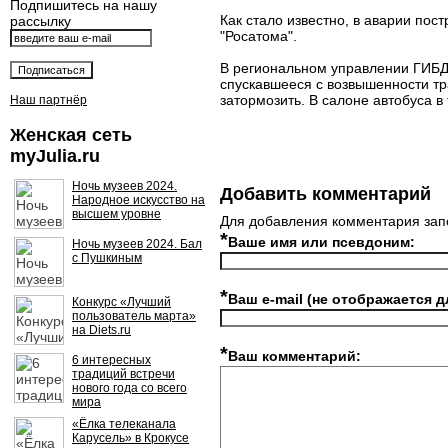
Подпишитесь на нашу
Как стало известно, в аварии пос
рассылку
"Росатома".
В региональном управлении ГИБДД
спускавшееся с возвышенности тр
затормозить. В салоне автобуса в
Наш партнёр
Женская сеть
myJulia.ru
Ночь музеев 2024.
Добавить комментарий
Народное искусство на
высшем уровне
Для добавления комментария зап
*
Ваше имя или псевдоним:
Ночь музеев 2024. Бал
с Пушкиным
*
Ваш e-mail (не отображается д
Конкурс «Лучший
пользователь марта»
на Diets.ru
*
Ваш комментарий:
6 интересных
традиций встречи
нового года со всего
мира
«Ёлка телеканала
Карусель» в Крокусе