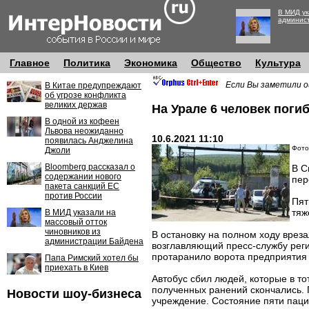
В МИД ук
админис
Главное
Политика
Экономика
Общество
Культура
Если Вы заметили о
В Китае предупреждают
об угрозе конфликта
великих держав
На Урале 6 человек поги
В одной из кофеен
Львова неожиданно
10.6.2021 11:10
появилась Анджелина
Фото
Джоли
Bloomberg рассказал о
В С
содержании нового
пер
пакета санкций ЕС
против России
Пят
тяж
В МИД указали на
массовый отток
чиновников из
В остановку на полном ходу врез
администрации Байдена
возглавляющий пресс-службу регио
протаранило ворота предприятия 
Папа Римский хотел бы
приехать в Киев
Автобус сбил людей, которые в то
полученных ранений скончались. 
Новости шоу-бизнеса
учреждение. Состояние пяти паци