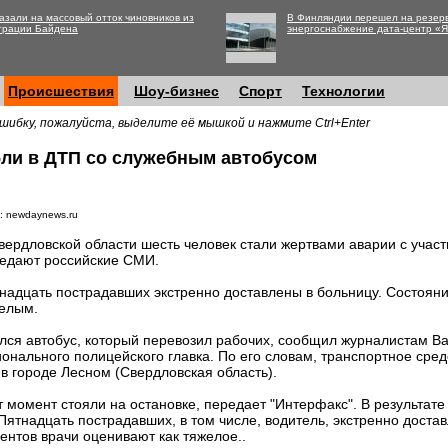
азали на массовый отток чиновников из
В Финляндии перешел на резер
трации Байдена
энергоснабжение дата-центр «
Происшествия
Шоу-бизнес
Спорт
Технологии
шибку, пожалуйста, выделите её мышкой и нажмите Ctrl+Enter
бли в ДТП со служебным автобусом
: newdaynews.ru
вердловской области шесть человек стали жертвами аварии с участ
едают российские СМИ.
надцать пострадавших экстренно доставлены в больницу. Состояни
елым.
ался автобус, который перевозил рабочих, сообщил журналистам В
нального полицейского главка. По его словам, транспортное средс
в городе Лесном (Свердловская область).
т момент стояли на остановке, передает "Интерфакс". В результате
Пятнадцать пострадавших, в том числе, водитель, экстренно доста
ентов врачи оценивают как тяжелое..