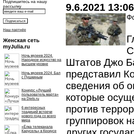
Подпишитесь на нашу
9.6.2021 13:06
рассылку
Фо
Наш партнёр
Г
Женская сеть
myJulia.ru
С
Ночь музеев 2024.
Штатов Джо Б
Народное искусство на
высшем уровне
представил К
Ночь музеев 2024. Бал
с Пушкиным
сведения об о
Конкурс «Лучший
которые осущ
пользователь марта»
на Diets.ru
против терро
6 интересных
традиций встречи
нового года со всего
группировок н
мира
«Ёлка телеканала
других госуда
Карусель» в Крокусе