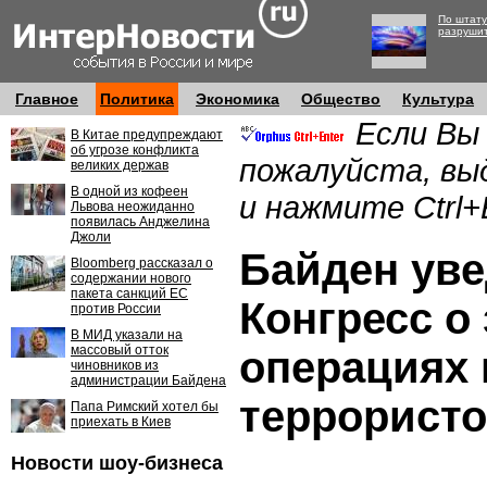
По штату
разруши
Главное
Политика
Экономика
Общество
Культура
Если Вы
В Китае предупреждают
об угрозе конфликта
пожалуйста, вы
великих держав
В одной из кофеен
и нажмите Ctrl+
Львова неожиданно
появилась Анджелина
Джоли
Байден ув
Bloomberg рассказал о
содержании нового
пакета санкций ЕС
Конгресс о
против России
В МИД указали на
массовый отток
операциях 
чиновников из
администрации Байдена
террорист
Папа Римский хотел бы
приехать в Киев
Новости шоу-бизнеса