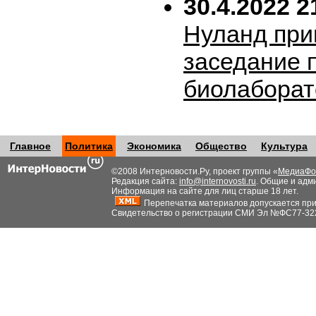
30.4.2022 2
Нуланд при
заседание 
биолабора
Главное
Политика
Экономика
Общество
Культура
©2008 Интерновости.Ру, проект группы «
МедиаФо
Редакция сайта:
info@internovosti.ru
. Общие и адм
Информация на сайте для лиц старше 18 лет.
Перепечатка материалов допускается при н
Свидетельство о регистрации СМИ Эл №ФС77-32