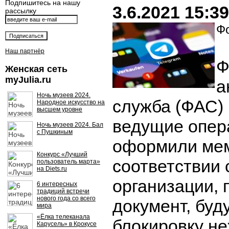
Подпишитесь на нашу
3.6.2021 15:39
рассылку
Фо
Наш партнёр
Ф
Женская сеть
myJulia.ru
а
Ночь музеев 2024.
служба (ФАС) 
Народное искусство на
высшем уровне
ведущие опер
Ночь музеев 2024. Бал
с Пушкиным
оформили мем
Конкурс «Лучший
соответствии 
пользователь марта»
на Diets.ru
организации,
6 интересных
традиций встречи
нового года со всего
документ, буд
мира
«Ёлка телеканала
блокировку н
Карусель» в Крокусе