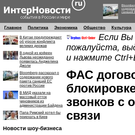
Bloomber
содержан
санкций 
Главное
Политика
Экономика
Общество
Культура
Если Вы
В Китае предупреждают
об угрозе конфликта
пожалуйста, вы
великих держав
В одной из кофеен
и нажмите Ctrl+
Львова неожиданно
появилась Анджелина
Джоли
ФАС догов
Bloomberg рассказал о
содержании нового
пакета санкций ЕС
блокировке
против России
В МИД указали на
массовый отток
звонков с 
чиновников из
администрации Байдена
связи
Папа Римский хотел бы
приехать в Киев
Новости шоу-бизнеса