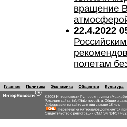
вращение В
атмосферо
22.4.2022 0
Российским
рекомендов
полетам бе
Главное
Политика
Экономика
Общество
Культура
©2008 Интерновости.Ру, проект группы «
МедиаФо
Редакция сайта:
info@internovosti.ru
. Общие и адм
Информация на сайте для лиц старше 18 лет.
Перепечатка материалов допускается при н
Свидетельство о регистрации СМИ Эл №ФС77-32