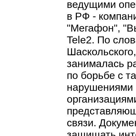
ведущими опе
в РФ - компа
"Мегафон", "В
Tele2. По сло
Шаскольского
занималась р
по борьбе с т
нарушениями 
организациям
представляющ
связи. Докуме
защищать инт