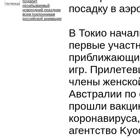
подарит
посадку в аэр
незабываемый
новогодний праздник
всем поклонникам
российской анимации
В Токио нача
первые участ
приближающи
игр. Прилете
члены женско
Австралии по
прошли вакци
коронавируса,
агентство Kyo