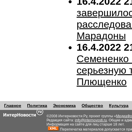
16.4.2022 2
завершило
расследова
Марадоны
16.4.2022 2
Семененко 
серьезную 
Плющенко
Главное
Политика
Экономика
Общество
Культура
©2008 Интерновости.Ру, проект группы «
МедиаФо
Редакция сайта:
info@internovosti.ru
. Общие и адм
Информация на сайте для лиц старше 18 лет.
Перепечатка материалов допускается при н