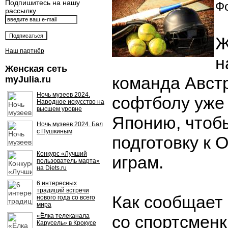
Подпишитесь на нашу
Фо
рассылку
Ж
Наш партнёр
н
Женская сеть
команда Авст
myJulia.ru
Ночь музеев 2024.
софтболу уже
Народное искусство на
высшем уровне
Японию, чтоб
Ночь музеев 2024. Бал
с Пушкиным
подготовку к
Конкурс «Лучший
играм.
пользователь марта»
на Diets.ru
6 интересных
традиций встречи
Как сообщает 
нового года со всего
мира
«Ёлка телеканала
со спортсмен
Карусель» в Крокусе