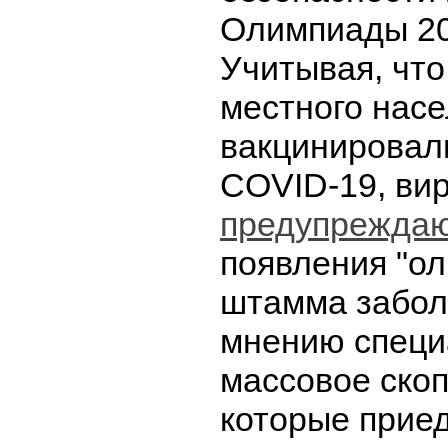
Олимпиады 20
Учитывая, чт
местного нас
вакцинировал
COVID-19, ви
предупрежда
появления "ол
штамма забол
мнению специ
массовое ско
которые приед