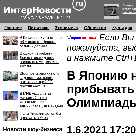
Линднер:
будет пл
российск
Главное
Политика
Экономика
Общество
Культура
Если Вы
В Китае предупреждают
об угрозе конфликта
пожалуйста, вы
великих держав
В одной из кофеен
и нажмите Ctrl+
Львова неожиданно
появилась Анджелина
Джоли
В Японию 
Bloomberg рассказал о
содержании нового
пакета санкций ЕС
прибывать
против России
В МИД указали на
массовый отток
Олимпиад
чиновников из
администрации Байдена
Папа Римский хотел бы
приехать в Киев
1.6.2021 17:20
Новости шоу-бизнеса