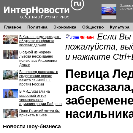
По штату
разруши
Главное
Политика
Экономика
Общество
Культура
Если Вы
В Китае предупреждают
об угрозе конфликта
пожалуйста, вы
великих держав
В одной из кофеен
и нажмите Ctrl+
Львова неожиданно
появилась Анджелина
Джоли
Певица Лед
Bloomberg рассказал о
содержании нового
пакета санкций ЕС
рассказала,
против России
В МИД указали на
массовый отток
заберемене
чиновников из
администрации Байдена
насильник
Папа Римский хотел бы
приехать в Киев
Новости шоу-бизнеса