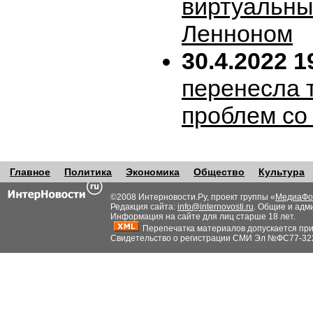
виртуальн
Ленноном
30.4.2022 1
перенесла т
проблем со
Главное
Политика
Экономика
Общество
Культура
©2008 Интерновости.Ру, проект группы «
МедиаФо
Редакция сайта:
info@internovosti.ru
. Общие и адм
Информация на сайте для лиц старше 18 лет.
Перепечатка материалов допускается при н
Свидетельство о регистрации СМИ Эл №ФС77-32