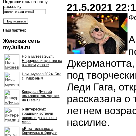
Подпишитесь на нашу
21.5.2021 22:
рассылку
Фо
Наш партнёр
А
Женская сеть
myJulia.ru
п
Ночь музеев 2024.
Джерманотта,
Народное искусство на
высшем уровне
под творческ
Ночь музеев 2024. Бал
с Пушкиным
Леди Гага, от
Конкурс «Лучший
рассказала о т
пользователь марта»
на Diets.ru
летнем возра
6 интересных
традиций встречи
нового года со всего
насилие.
мира
«Ёлка телеканала
Карусель» в Крокусе