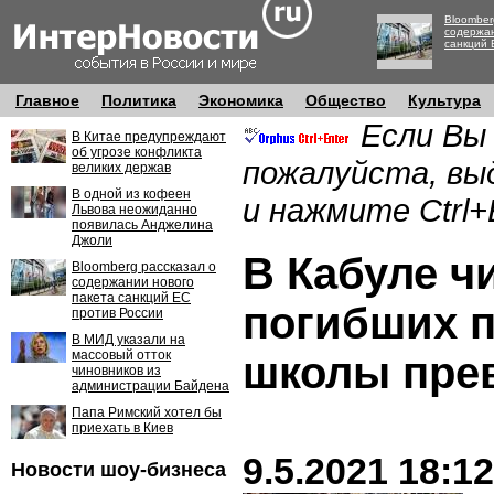
Bloomber
содержан
санкций 
Главное
Политика
Экономика
Общество
Культура
Если Вы
В Китае предупреждают
об угрозе конфликта
пожалуйста, вы
великих держав
В одной из кофеен
и нажмите Ctrl+
Львова неожиданно
появилась Анджелина
Джоли
В Кабуле ч
Bloomberg рассказал о
содержании нового
пакета санкций ЕС
погибших п
против России
В МИД указали на
массовый отток
школы пре
чиновников из
администрации Байдена
Папа Римский хотел бы
приехать в Киев
9.5.2021 18:12
Новости шоу-бизнеса