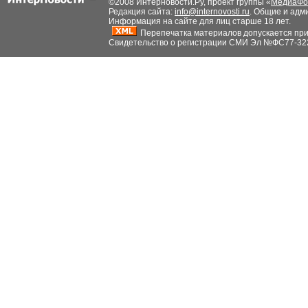
©2008 Интерновости.Ру, проект группы «
МедиаФо
Редакция сайта:
info@internovosti.ru
. Общие и адм
Информация на сайте для лиц старше 18 лет.
Перепечатка материалов допускается при н
Свидетельство о регистрации СМИ Эл №ФС77-32