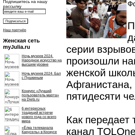
Подпишитесь на нашу
Фо
рассылку
П
Наш партнёр
д
Женская сеть
серии взрывов
myJulia.ru
Ночь музеев 2024.
произошли на
Народное искусство на
высшем уровне
женской школ
Ночь музеев 2024. Бал
с Пушкиным
Афганистана,
Конкурс «Лучший
пятидесяти че
пользователь марта»
на Diets.ru
6 интересных
традиций встречи
Как передает
нового года со всего
мира
«Ёлка телеканала
канал TOLOne
Карусель» в Крокусе