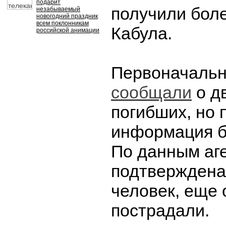
подарит
получили бол
незабываемый
новогодний праздник
всем поклонникам
Кабула.
российской анимации
Первоначальн
сообщали
о д
погибших, но 
информация б
По данным аге
подтверждена
человек, еще 
пострадали.