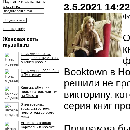
Подпишитесь на нашу
3.5.2021 14:22
рассылку
Фо
Наш партнёр
О
Женская сеть
myJulia.ru
к
Ночь музеев 2024.
ф
Народное искусство на
высшем уровне
Booktown в Н
Ночь музеев 2024. Бал
с Пушкиным
решили не пр
Конкурс «Лучший
викторину, ко
пользователь марта»
на Diets.ru
серия книг пр
6 интересных
традиций встречи
нового года со всего
мира
«Ёлка телеканала
Программа бы
Карусель» в Крокусе