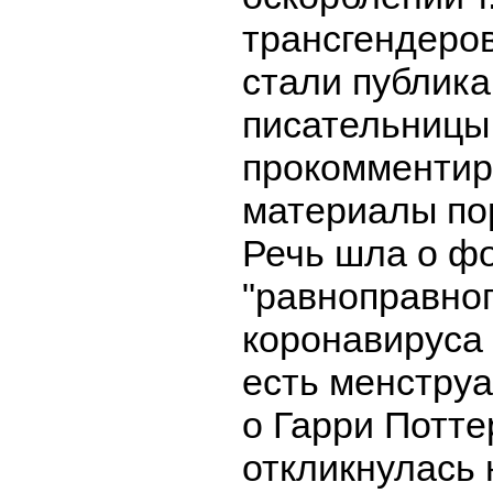
трансгендеров
стали публикац
писательницы,
прокомментир
материалы по
Речь шла о ф
"равноправно
коронавируса д
есть менструа
о Гарри Потте
откликнулась 