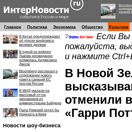
Bloomber
содержан
санкций 
Главное
Политика
Экономика
Общество
Культура
Если Вы
В Китае предупреждают
об угрозе конфликта
пожалуйста, вы
великих держав
В одной из кофеен
и нажмите Ctrl+
Львова неожиданно
появилась Анджелина
Джоли
В Новой Зе
Bloomberg рассказал о
содержании нового
пакета санкций ЕС
высказыва
против России
В МИД указали на
массовый отток
отменили в
чиновников из
администрации Байдена
«Гарри Пот
Папа Римский хотел бы
приехать в Киев
Новости шоу-бизнеса