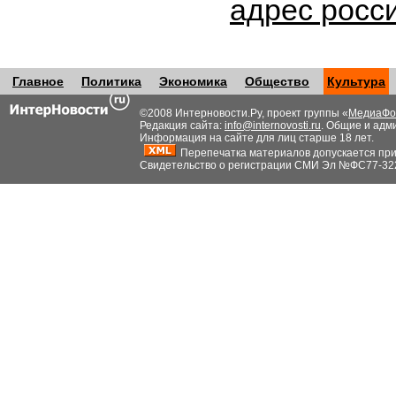
адрес росс
Главное
Политика
Экономика
Общество
Культура
©2008 Интерновости.Ру, проект группы «
МедиаФо
Редакция сайта:
info@internovosti.ru
. Общие и адм
Информация на сайте для лиц старше 18 лет.
Перепечатка материалов допускается при н
Свидетельство о регистрации СМИ Эл №ФС77-32