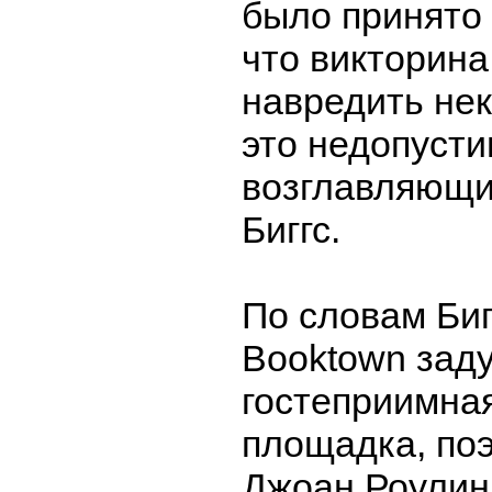
было принято 
что викторина
навредить не
это недопусти
возглавляющи
Биггс.
По словам Би
Booktown зад
гостеприимна
площадка, поэ
Джоан Роулинг