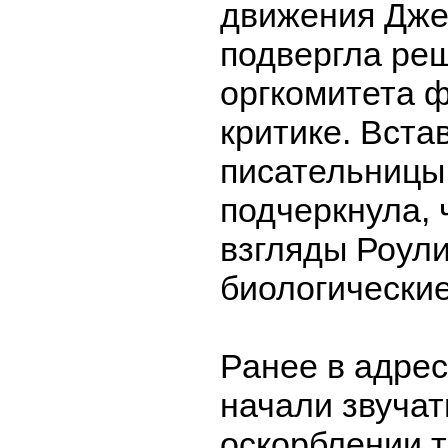
движения Дже
подвергла ре
оргкомитета 
критике. Вста
писательницы
подчеркнула, 
взгляды Роули
биологически
Ранее в адре
начали звучат
оскорблении т.