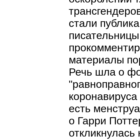
трансгендеров
стали публикац
писательницы,
прокомментир
материалы по
Речь шла о ф
"равноправно
коронавируса д
есть менструа
о Гарри Потте
откликнулась 