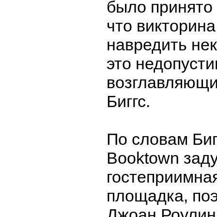
было принято 
что викторина
навредить не
это недопусти
возглавляющи
Биггс.
По словам Би
Booktown зад
гостеприимна
площадка, поэ
Джоан Роулинг