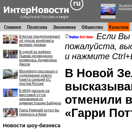
По штату
разруши
Главное
Политика
Экономика
Общество
Культура
Если Вы
В Китае предупреждают
об угрозе конфликта
пожалуйста, вы
великих держав
В одной из кофеен
и нажмите Ctrl+
Львова неожиданно
появилась Анджелина
Джоли
В Новой Зе
Bloomberg рассказал о
содержании нового
пакета санкций ЕС
высказыва
против России
В МИД указали на
массовый отток
отменили в
чиновников из
администрации Байдена
«Гарри Пот
Папа Римский хотел бы
приехать в Киев
Новости шоу-бизнеса