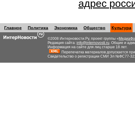
адрес росс
Главное
Политика
Экономика
Общество
Культура
©2008 Интерновости.Ру, проект группы «
МедиаФо
Редакция сайта:
info@internovosti.ru
. Общие и адм
Информация на сайте для лиц старше 18 лет.
Перепечатка материалов допускается при н
Свидетельство о регистрации СМИ Эл №ФС77-32