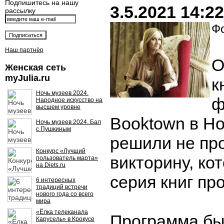
Подпишитесь на нашу
3.5.2021 14:22
рассылку
Фо
Наш партнёр
О
Женская сеть
myJulia.ru
к
Ночь музеев 2024.
ф
Народное искусство на
высшем уровне
Booktown в Н
Ночь музеев 2024. Бал
с Пушкиным
решили не пр
Конкурс «Лучший
викторину, ко
пользователь марта»
на Diets.ru
серия книг пр
6 интересных
традиций встречи
нового года со всего
мира
«Ёлка телеканала
Программа бы
Карусель» в Крокусе