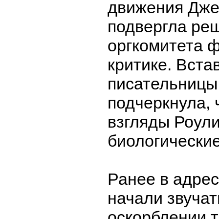
движения Дже
подвергла ре
оргкомитета 
критике. Вста
писательницы
подчеркнула, 
взгляды Роули
биологически
Ранее в адре
начали звучат
оскорблении т.