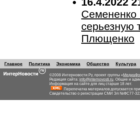
16.4.2022 2
Семененко 
серьезную 
Плющенко
Главное
Политика
Экономика
Общество
Культура
©2008 Интерновости.Ру, проект группы «
МедиаФо
Редакция сайта:
info@internovosti.ru
. Общие и адм
Информация на сайте для лиц старше 18 лет.
Перепечатка материалов допускается при н
Свидетельство о регистрации СМИ Эл №ФС77-32