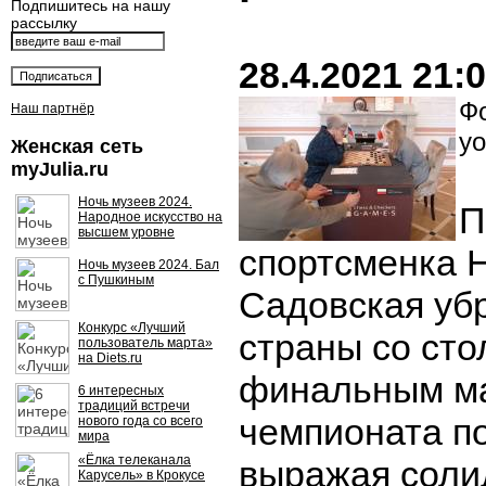
Подпишитесь на нашу
рассылку
28.4.2021 21:
Фо
Наш партнёр
yo
Женская сеть
myJulia.ru
Ночь музеев 2024.
П
Народное искусство на
высшем уровне
спортсменка 
Ночь музеев 2024. Бал
с Пушкиным
Садовская уб
Конкурс «Лучший
страны со сто
пользователь марта»
на Diets.ru
финальным ма
6 интересных
традиций встречи
чемпионата п
нового года со всего
мира
«Ёлка телеканала
выражая соли
Карусель» в Крокусе