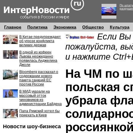
По штату
разруши
Главное
Политика
Экономика
Общество
Культура
Если Вы
В Китае предупреждают
об угрозе конфликта
пожалуйста, вы
великих держав
В одной из кофеен
и нажмите Ctrl+
Львова неожиданно
появилась Анджелина
Джоли
На ЧМ по 
Bloomberg рассказал о
содержании нового
пакета санкций ЕС
польская с
против России
В МИД указали на
массовый отток
убрала фла
чиновников из
администрации Байдена
солидарнос
Папа Римский хотел бы
приехать в Киев
россиянко
Новости шоу-бизнеса