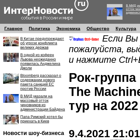
В МИД ук
отток чи
админис
Главное
Политика
Экономика
Общество
Культура
Если Вы
В Китае предупреждают
об угрозе конфликта
пожалуйста, вы
великих держав
В одной из кофеен
и нажмите Ctrl+
Львова неожиданно
появилась Анджелина
Джоли
Рок-группа
Bloomberg рассказал о
содержании нового
пакета санкций ЕС
The Machin
против России
В МИД указали на
массовый отток
тур на 2022
чиновников из
администрации Байдена
Папа Римский хотел бы
приехать в Киев
9.4.2021 21:01
Новости шоу-бизнеса