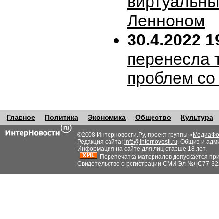
виртуальн
Ленноном
30.4.2022 1
перенесла т
проблем со
Главное
Политика
Экономика
Общество
Культура
©2008 Интерновости.Ру, проект группы «
МедиаФо
Редакция сайта:
info@internovosti.ru
. Общие и адм
Информация на сайте для лиц старше 18 лет.
Перепечатка материалов допускается при н
Свидетельство о регистрации СМИ Эл №ФС77-32