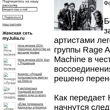
Подпишитесь на нашу
Фо
рассылку
Б
Наш партнёр
з
Женская сеть
артистами лег
myJulia.ru
Ночь музеев 2024.
группы Rage A
Народное искусство на
высшем уровне
Machine в чес
Ночь музеев 2024. Бал
с Пушкиным
воссоединения
Конкурс «Лучший
решено перене
пользователь марта»
на Diets.ru
6 интересных
традиций встречи
Как передает 
нового года со всего
мира
«Ёлка телеканала
начнутся сле
Карусель» в Крокусе